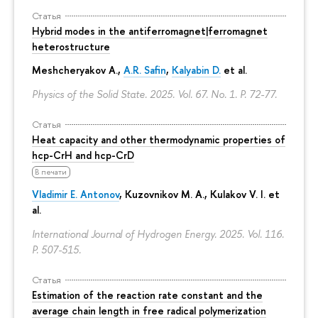
Статья
Hybrid modes in the antiferromagnet|ferromagnet
heterostructure
Meshcheryakov A.,
A.R. Safin
,
Kalyabin D.
et al.
Physics of the Solid State. 2025. Vol. 67. No. 1.
P. 72-77.
Статья
Heat capacity and other thermodynamic properties of
hcp-CrH and hcp-CrD
В печати
Vladimir E. Antonov
, Kuzovnikov M. A., Kulakov V. I. et
al.
International Journal of Hydrogen Energy. 2025. Vol. 116.
P. 507-515.
Статья
Estimation of the reaction rate constant and the
average chain length in free radical polymerization