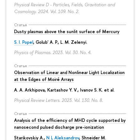
Physical Review D - Particles, Fields, Gravitation and
Cosmology. 2024. Vol. 109. No. 2.
Статья
Dusty plasmas above the sunlit surface of Mercury
S. I. Popel
, Golub' A. P.,
L. M. Zelenyi
.
Physics of Plasmas. 2023. Vol. 30. No. 4.
Статья
Observation of Linear and Nonlinear Light Localization
at the Edges of Moiré Arrays
A. A. Arkhipova
, Kartashov Y. V., Ivanov S. K. et al.
Physical Review Letters. 2023. Vol. 130. No. 8.
Статья
Analysis of the efficiency of MHD cycle supported by
nanosecond pulsed discharge pre-ionization
Starikovskiy A.,
N L Aleksandrov
, Shneider M.