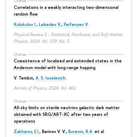
Статья
Correlations in a weakly interacting two-dimensional
random flow
Kolokolov I.
,
Lebedev V.
,
Parfenyev V.
Physical Review E - Statistical, Nonlinear, and Soft Matter
Physics. 2024. Vol. 109. No. 3.
Статья
Coexistence of localized and extended states in the
Anderson model with long-range hopping
V. Temkin
,
A. S. Ioselevich
.
Annals of Physics. 2024. Vol. 462.
Статья
All-sky limits on sterile neutrino galactic dark matter
obtained with SRG/ART-XC after two years of
operations
Zakharov, E.I.
, Barinov V. V.,
Burenin, R.A.
et al.