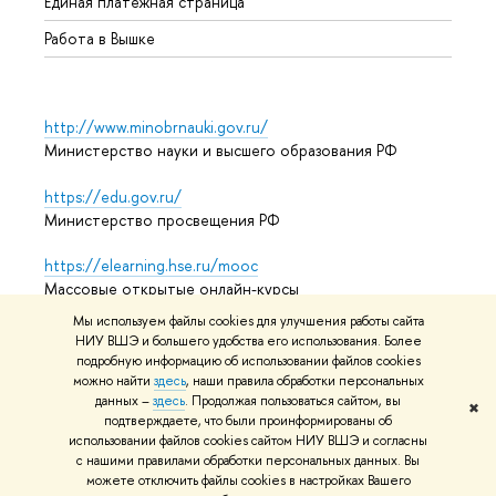
Единая платежная страница
Работа в Вышке
http://www.minobrnauki.gov.ru/
Министерство науки и высшего образования РФ
https://edu.gov.ru/
Министерство просвещения РФ
https://elearning.hse.ru/mooc
Массовые открытые онлайн-курсы
Мы используем файлы cookies для улучшения работы сайта
НИУ ВШЭ и большего удобства его использования. Более
подробную информацию об использовании файлов cookies
© НИУ ВШЭ 1993–2026
Адреса и контакты
Условия
можно найти
здесь
, наши правила обработки персональных
использования материалов
Политика конфиденциальности
данных –
здесь
. Продолжая пользоваться сайтом, вы
✖
Карта сайта
подтверждаете, что были проинформированы об
использовании файлов cookies сайтом НИУ ВШЭ и согласны
Редактору
с нашими правилами обработки персональных данных. Вы
можете отключить файлы cookies в настройках Вашего