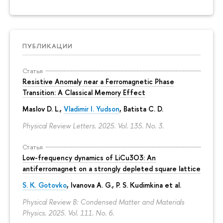
ПУБЛИКАЦИИ
Статья
Resistive Anomaly near a Ferromagnetic Phase
Transition: A Classical Memory Effect
Maslov D. L.,
Vladimir I. Yudson
, Batista C. D.
Physical Review Letters. 2025. Vol. 135. No. 3.
Статья
Low-frequency dynamics of LiCu3⁢O3: An
antiferromagnet on a strongly depleted square lattice
S. K. Gotovko
, Ivanova A. G.,
P. S. Kudimkina
et al.
Physical Review B: Condensed Matter and Materials
Physics. 2025. Vol. 111. No. 6.