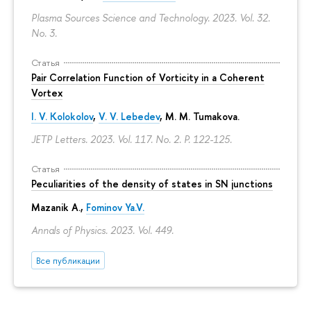
Plasma Sources Science and Technology. 2023. Vol. 32.
No. 3.
Статья
Pair Correlation Function of Vorticity in a Coherent
Vortex
I. V. Kolokolov
,
V. V. Lebedev
,
M. M. Tumakova
.
JETP Letters. 2023. Vol. 117. No. 2.
P. 122-125.
Статья
Peculiarities of the density of states in SN junctions
Mazanik A.,
Fominov Ya.V.
Annals of Physics. 2023. Vol. 449.
Все публикации