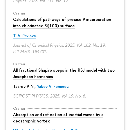
Physics. 2025. Vol. 111. No. 17.
Статья
Calculations of pathways of precise P incorporation
into chlorinated Si(100) surface
T. V. Pavlova
.
Journal of Chemical Physics. 2025. Vol. 162. No. 19.
P. 194701-194701.
Статья
All fractional Shapiro steps in the RSJ model with two
Josephson harmonics
Tsarev P. N.,
Yakov V. Fominov
.
SCIPOST PHYSICS. 2025. Vol. 19. No. 6.
Статья
Absorption and reflection of inertial waves by a
geostrophic vortex