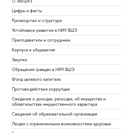
О ВЫШКЕ
ОБР
Цифры и факты
Лице
Руководство и структура
Довуз
Устойчивое развитие в НИУ ВШЭ
Олим
Преподаватели и сотрудники
Прием
Корпуса и общежития
Вышк
Закупки
Прием
Обращения граждан в НИУ ВШЭ
Аспир
Фонд целевого капитала
Допол
Противодействие коррупции
Центр
Сведения о доходах, расходах, об имуществе и
Бизне
обязательствах имущественного характера
Образ
Сведения об образовательной организации
Обрат
Людям с ограниченными возможностями здоровья