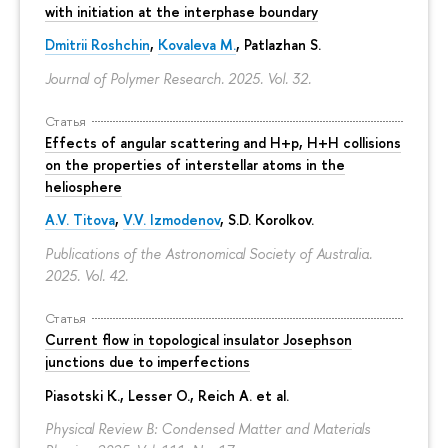
with initiation at the interphase boundary
Dmitrii Roshchin
,
Kovaleva M.
, Patlazhan S.
Journal of Polymer Research. 2025. Vol. 32.
Статья
Effects of angular scattering and H+p, H+H collisions
on the properties of interstellar atoms in the
heliosphere
A.V. Titova
,
V.V. Izmodenov
,
S.D. Korolkov
.
Publications of the Astronomical Society of Australia.
2025. Vol. 42.
Статья
Current flow in topological insulator Josephson
junctions due to imperfections
Piasotski K., Lesser O., Reich A. et al.
Physical Review B: Condensed Matter and Materials