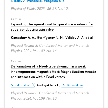
Nikolay A. Ivchenko
,
Vergeles S. S.
Physics of Fluids. 2025. Vol. 37. No. 12.
Статья
Expanding the operational temperature window of a
superconducting spin valve
Kamashev A. A., Garif’yanov N. N., Validov A. A. et al.
Physical Review B: Condensed Matter and Materials
Physics. 2024. Vol. 109. No. 14.
Статья
Deformation of a Néel-type skyrmion in a weak
inhomogeneous magnetic field: Magnetization Ansatz
and interaction with a Pearl vortex
S.S. Apostoloff
, Andriyakhina E.,
I.S. Burmistrov
.
Physical Review B: Condensed Matter and Materials
Physics. 2024. Vol. 109. No. 10.