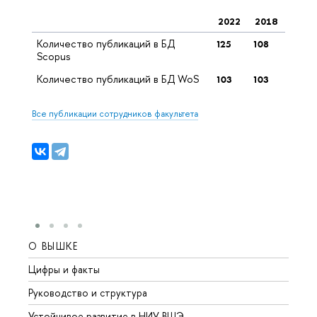
2022
2018
Количество публикаций в БД
125
108
Scopus
Количество публикаций в БД WoS
103
103
Все публикации сотрудников факультета
О ВЫШКЕ
ОБР
Цифры и факты
Лице
Руководство и структура
Довуз
Устойчивое развитие в НИУ ВШЭ
Олим