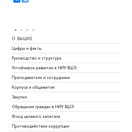
О ВЫШКЕ
ОБР
Цифры и факты
Лице
Руководство и структура
Довуз
Устойчивое развитие в НИУ ВШЭ
Олим
Преподаватели и сотрудники
Прием
Корпуса и общежития
Вышк
Закупки
Прием
Обращения граждан в НИУ ВШЭ
Аспир
Фонд целевого капитала
Допол
Противодействие коррупции
Центр