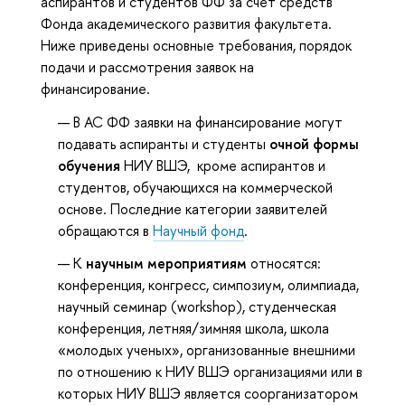
аспирантов и студентов ФФ за счет средств
Фонда академического развития факультета.
Ниже приведены основные требования, порядок
подачи и рассмотрения заявок на
финансирование.
В АС ФФ заявки на финансирование могут
подавать аспиранты и студенты
очной формы
обучения
НИУ ВШЭ, кроме аспирантов и
студентов, обучающихся на коммерческой
основе. Последние категории заявителей
обращаются в
Научный фонд
.
К
научным мероприятиям
относятся:
конференция, конгресс, симпозиум, олимпиада,
научный семинар (workshop), студенческая
конференция, летняя/зимняя школа, школа
«молодых ученых», организованные внешними
по отношению к НИУ ВШЭ организациями или в
которых НИУ ВШЭ является соорганизатором