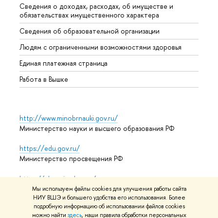
Сведения о доходах, расходах, об имуществе и
Бизне
обязательствах имущественного характера
Образ
Сведения об образовательной организации
Обрат
Людям с ограниченными возможностями здоровья
Единая платежная страница
Работа в Вышке
http://www.minobrnauki.gov.ru/
Министерство науки и высшего образования РФ
https://edu.gov.ru/
Министерство просвещения РФ
https://elearning.hse.ru/mooc
Массовые открытые онлайн-курсы
Мы используем файлы cookies для улучшения работы сайта
НИУ ВШЭ и большего удобства его использования. Более
подробную информацию об использовании файлов cookies
можно найти
здесь
, наши правила обработки персональных