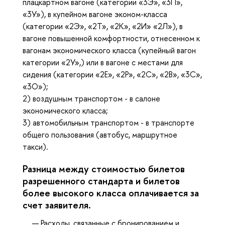
плацкартном вагоне (категории «3Э», «3П»,
«3У»), в купейном вагоне эконом-класса
(категории «2Э», «2Т», «2К», «2И» «2Л»), в
вагоне повышенной комфортности, отнесенном к
вагонам экономического класса (купейный вагон
категории «2У»,) или в вагоне с местами для
сидения (категории «2Е», «2Р», «2С», «2В», «3С»,
«3О»);
2) воздушным транспортом - в салоне
экономического класса;
3) автомобильным транспортом - в транспорте
общего пользования (автобус, маршрутное
такси).
Разница между стоимостью билетов
разрешенного стандарта и билетов
более высокого класса оплачивается за
счет заявителя.
Расходы, связанные с бронированием и