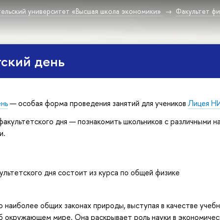
ельский университет «Высшая школа экономики»
Факультет фи
ский день
ень
— особая форма проведения занятий для учеников
Лицея Н
факультетского дня — познакомить школьников с различными на
и.
ультетского дня состоит из курса по общей физике
 о наиболее общих законах природы, выступая в качестве учеб
б окружающем мире. Она раскрывает роль науки в экономичес