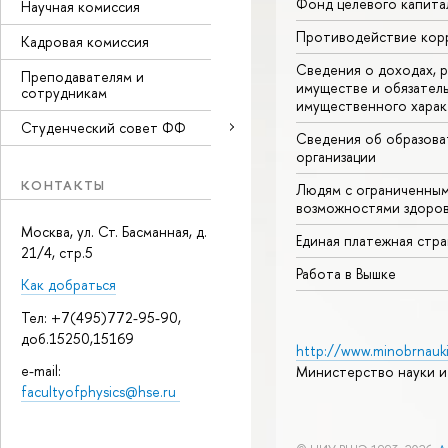
Фонд целевого капита
Научная комиссия
Противодействие кор
Кадровая комиссия
Сведения о доходах, р
Преподавателям и
имуществе и обязател
сотрудникам
имущественного харак
Студенческий совет ФФ
Сведения об образова
организации
КОНТАКТЫ
Людям с ограниченны
возможностями здоров
Москва, ул. Ст. Басманная, д.
Единая платежная стр
21/4, стр.5
Работа в Вышке
Как добраться
Тел: +7(495)772-95-90,
доб.15250,15169
http://www.minobrnauki
e-mail:
Министерство науки и
facultyofphysics@hse.ru