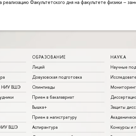
 реализацию Факультетского дня на факультете физики – за
ОБРАЗОВАНИЕ
НАУКА
Лицей
Научные под
ура
Довузовская подготовка
Исследовате
в НИУ ВШЭ
Олимпиады
Мониторинг
удники
Прием в бакалавриат
Диссертаци
Вышка+
Защиты дисс
Прием в магистратуру
Академическ
 НИУ ВШЭ
Аспирантура
Конкурсы и 