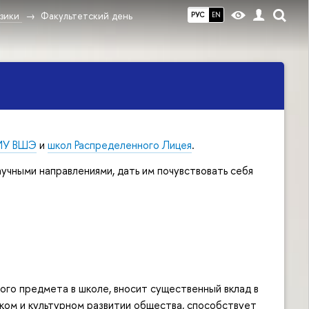
зики
Факультетский день
РУС
EN
ИУ ВШЭ
и
школ Распределенного Лицея
.
учными направлениями, дать им почувствовать себя
ного предмета в школе, вносит существенный вклад в
ком и культурном развитии общества, способствует