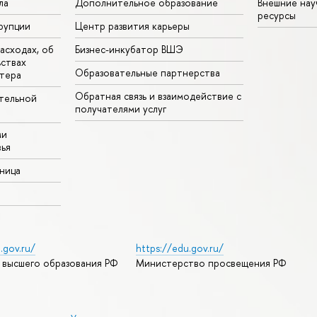
ла
Дополнительное образование
Внешние на
ресурсы
рупции
Центр развития карьеры
асходах, об
Бизнес-инкубатор ВШЭ
ьствах
Образовательные партнерства
тера
Обратная связь и взаимодействие с
тельной
получателями услуг
ми
ья
аница
.gov.ru/
https://edu.gov.ru/
 высшего образования РФ
Министерство просвещения РФ