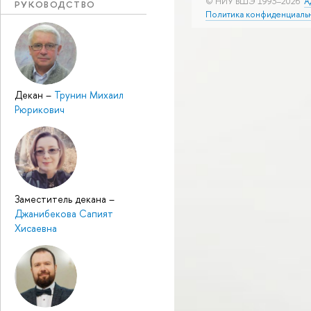
© НИУ ВШЭ 1993–2026
А
РУКОВОДСТВО
Политика конфиденциаль
Декан
–
Трунин Михаил
Рюрикович
Заместитель декана
–
Джанибекова Сапият
Хисаевна