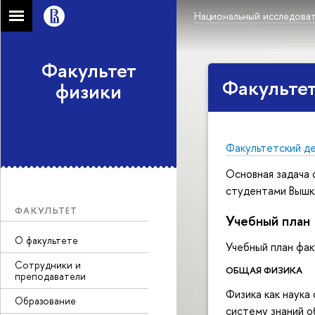
Национальный исследоват
Факультет
Факультет
физики
Факультетский д
Основная задача 
студентами Вышк
ФАКУЛЬТЕТ
Учебный план
О факультете
Учебный план фак
Сотрудники и
ОБЩАЯ ФИЗИКА
преподаватели
Физика как наука
Образование
систему знаний о