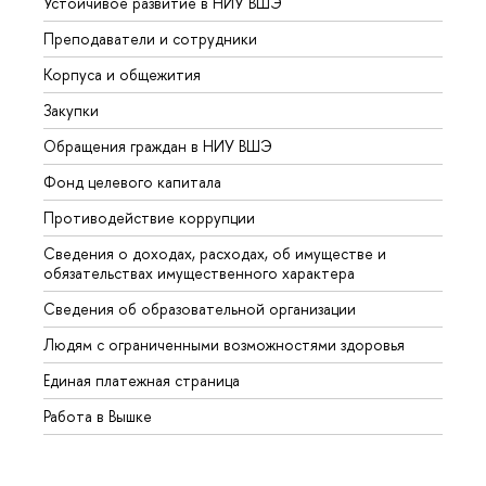
Устойчивое развитие в НИУ ВШЭ
Олим
Преподаватели и сотрудники
Прием
Корпуса и общежития
Вышк
Закупки
Прием
Обращения граждан в НИУ ВШЭ
Аспир
Фонд целевого капитала
Допол
Противодействие коррупции
Центр
Сведения о доходах, расходах, об имуществе и
Бизне
обязательствах имущественного характера
Образ
Сведения об образовательной организации
Обрат
Людям с ограниченными возможностями здоровья
Единая платежная страница
Работа в Вышке