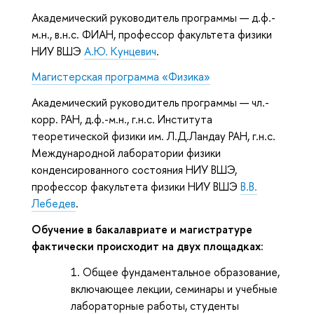
Академический руководитель программы — д.ф.-
м.н., в.н.с. ФИАН, профессор факультета физики
НИУ ВШЭ
А.Ю. Кунцевич
.
Магистерская программа «Физика»
Академический руководитель программы — чл.-
корр. РАН, д.ф.-м.н., г.н.с. Института
теоретической физики им. Л.Д.Ландау РАН, г.н.с.
Международной лаборатории физики
конденсированного состояния НИУ ВШЭ,
профессор факультета физики НИУ ВШЭ
В.В.
Лебедев
.
Обучение в бакалавриате и магистратуре
фактически происходит на двух площадках:
Общее фундаментальное образование,
включающее лекции, семинары и учебные
лабораторные работы, студенты