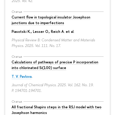
2025. Vol. 42.
Статья
Current flow in topological insulator Josephson
junctions due to imperfections
Piasotski K., Lesser O., Reich A. et al.
Physical Review B: Condensed Matter and Materials
Physics. 2025. Vol. 111. No. 17.
Статья
Calculations of pathways of precise P incorporation
into chlorinated Si(100) surface
T. V. Pavlova
.
Journal of Chemical Physics. 2025. Vol. 162. No. 19.
P. 194701-194701.
Статья
All fractional Shapiro steps in the RSJ model with two
Josephson harmonics