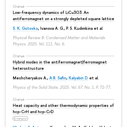
Статья
Low-frequency dynamics of LiCu3⁢O3: An
antiferromagnet on a strongly depleted square lattice
S. K. Gotovko
, Ivanova A. G.,
P. S. Kudimkina
et al.
Physical Review B: Condensed Matter and Materials
Physics. 2025. Vol. 111. No. 6.
Статья
Hybrid modes in the antiferromagnet|ferromagnet
heterostructure
Meshcheryakov A.,
A.R. Safin
,
Kalyabin D.
et al.
Physics of the Solid State. 2025. Vol. 67. No. 1.
P. 72-77.
Статья
Heat capacity and other thermodynamic properties of
hcp-CrH and hcp-CrD
В печати