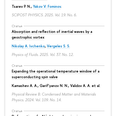
Tsarev P. N.,
Yakov V. Fominov
.
SCIPOST PHYSICS. 2025. Vol. 19. No. 6.
Статья
Absorption and reflection of inertial waves by a
geostrophic vortex
Nikolay A. Ivchenko
,
Vergeles S. S.
Physics of Fluids. 2025. Vol. 37. No. 12.
Статья
Expanding the operational temperature window of a
superconducting spin valve
Kamashev A. A., Garif’yanov N. N., Validov A. A. et al.
Physical Review B: Condensed Matter and Materials
Physics. 2024. Vol. 109. No. 14.
Статья