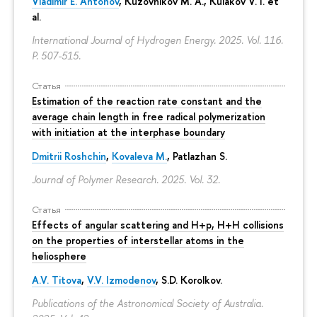
Vladimir E. Antonov
, Kuzovnikov M. A., Kulakov V. I. et
al.
International Journal of Hydrogen Energy. 2025. Vol. 116.
P. 507-515.
Статья
Estimation of the reaction rate constant and the
average chain length in free radical polymerization
with initiation at the interphase boundary
Dmitrii Roshchin
,
Kovaleva M.
, Patlazhan S.
Journal of Polymer Research. 2025. Vol. 32.
Статья
Effects of angular scattering and H+p, H+H collisions
on the properties of interstellar atoms in the
heliosphere
A.V. Titova
,
V.V. Izmodenov
,
S.D. Korolkov
.
Publications of the Astronomical Society of Australia.