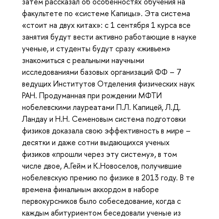
затем рассказал об особенностях обучения на
факультете по «системе Капицы». Эта система
«стоит на двух китах»: с 1 сентября 1 курса все
занятия будут вести активно работающие в науке
ученые, и студенты будут сразу «живьем»
знакомиться с реальными научными
исследованиями базовых организаций ФФ – 7
ведущих Институтов Отделения физических наук
РАН. Продуманная при рождении МФТИ
нобелевскими лауреатами П.Л. Капицей, Л.Д.
Ландау и Н.Н. Семеновым система подготовки
физиков доказала свою эффективность в мире –
десятки и даже сотни выдающихся ученых
физиков «прошли через эту систему», в том
числе двое, А.Гейм и К.Новоселов, получившие
нобелевскую премию по физике в 2013 году. В те
времена финальным аккордом в наборе
первокурсников было собеседование, когда с
каждым абитуриентом беседовали ученые из