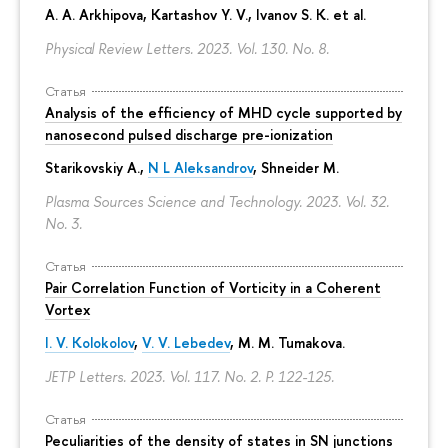
A. A. Arkhipova
, Kartashov Y. V., Ivanov S. K. et al.
Physical Review Letters. 2023. Vol. 130. No. 8.
Статья
Analysis of the efficiency of MHD cycle supported by
nanosecond pulsed discharge pre-ionization
Starikovskiy A.,
N L Aleksandrov
, Shneider M.
Plasma Sources Science and Technology. 2023. Vol. 32.
No. 3.
Статья
Pair Correlation Function of Vorticity in a Coherent
Vortex
I. V. Kolokolov
,
V. V. Lebedev
,
M. M. Tumakova
.
JETP Letters. 2023. Vol. 117. No. 2.
P. 122-125.
Статья
Peculiarities of the density of states in SN junctions