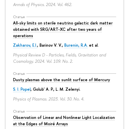
Annals of Physics. 2024. Vol. 462.
Статья
All-sky limits on sterile neutrino galactic dark matter
obtained with SRG/ART-XC after two years of
operations
Zakharov, E.I.
, Barinov V. V.,
Burenin, R.A.
et al.
Physical Review D - Particles, Fields, Gravitation and
Cosmology. 2024. Vol. 109. No. 2.
Статья
Dusty plasmas above the sunlit surface of Mercury
S. I. Popel
, Golub' A. P.,
L. M. Zelenyi
.
Physics of Plasmas. 2023. Vol. 30. No. 4.
Статья
Observation of Linear and Nonlinear Light Localization
at the Edges of Moiré Arrays