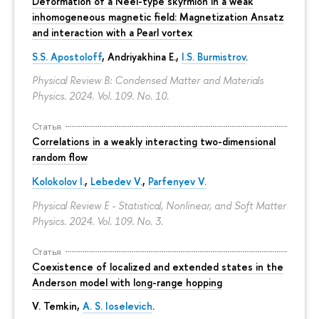
Deformation of a Néel-type skyrmion in a weak
inhomogeneous magnetic field: Magnetization Ansatz
and interaction with a Pearl vortex
S.S. Apostoloff
, Andriyakhina E.,
I.S. Burmistrov
.
Physical Review B: Condensed Matter and Materials
Physics. 2024. Vol. 109. No. 10.
Статья
Correlations in a weakly interacting two-dimensional
random flow
Kolokolov I.
,
Lebedev V.
,
Parfenyev V.
Physical Review E - Statistical, Nonlinear, and Soft Matter
Physics. 2024. Vol. 109. No. 3.
Статья
Coexistence of localized and extended states in the
Anderson model with long-range hopping
V. Temkin
,
A. S. Ioselevich
.