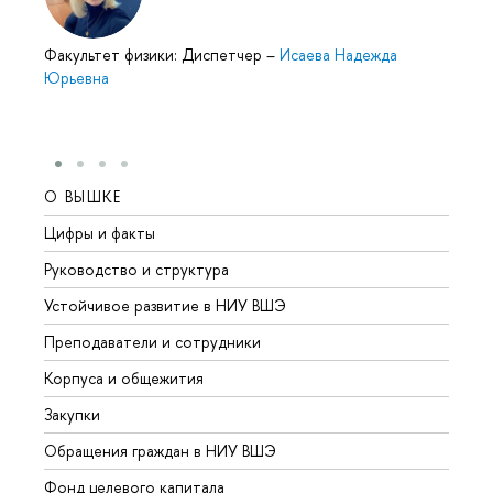
Факультет физики: Диспетчер
–
Исаева Надежда
Юрьевна
О ВЫШКЕ
ОБР
Цифры и факты
Лице
Руководство и структура
Довуз
Устойчивое развитие в НИУ ВШЭ
Олим
Преподаватели и сотрудники
Прием
Корпуса и общежития
Вышк
Закупки
Прием
Обращения граждан в НИУ ВШЭ
Аспир
Фонд целевого капитала
Допол