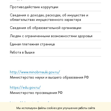
Противодействие коррупции
Центр
Сведения о доходах, расходах, об имуществе и
Бизне
обязательствах имущественного характера
Образ
Сведения об образовательной организации
Обрат
Людям с ограниченными возможностями здоровья
Единая платежная страница
Работа в Вышке
http://www.minobrnauki.gov.ru/
Министерство науки и высшего образования РФ
https://edu.gov.ru/
Министерство просвещения РФ
https://elearning.hse.ru/mooc
Массовые открытые онлайн-курсы
Мы используем файлы cookies для улучшения работы сайта