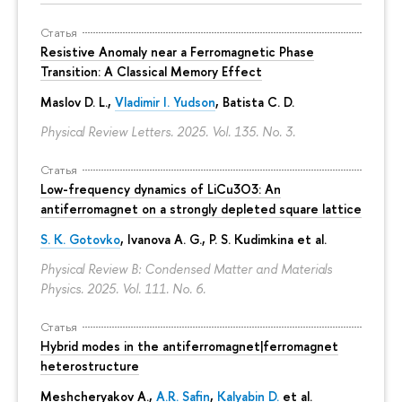
Статья
Resistive Anomaly near a Ferromagnetic Phase
Transition: A Classical Memory Effect
Maslov D. L.,
Vladimir I. Yudson
, Batista C. D.
Physical Review Letters. 2025. Vol. 135. No. 3.
Статья
Low-frequency dynamics of LiCu3⁢O3: An
antiferromagnet on a strongly depleted square lattice
S. K. Gotovko
, Ivanova A. G.,
P. S. Kudimkina
et al.
Physical Review B: Condensed Matter and Materials
Physics. 2025. Vol. 111. No. 6.
Статья
Hybrid modes in the antiferromagnet|ferromagnet
heterostructure
Meshcheryakov A.,
A.R. Safin
,
Kalyabin D.
et al.