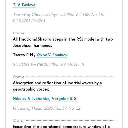
T. V. Pavlova
.
Journal of Chemical Physics. 2025. Vol. 162. No. 19.
P. 194701-194701.
Статья
All fractional Shapiro steps in the RSJ model with two
Josephson harmonics
Tsarev P. N.,
Yakov V. Fominov
.
SCIPOST PHYSICS. 2025. Vol. 19. No. 6.
Статья
Absorption and reflection of inertial waves by a
geostrophic vortex
Nikolay A. Ivchenko
,
Vergeles S. S.
Physics of Fluids. 2025. Vol. 37. No. 12.
Статья
Expanding the operational temperature window of a