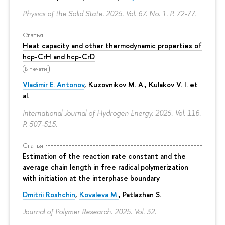
Physics of the Solid State. 2025. Vol. 67. No. 1.
P. 72-77.
Статья
Heat capacity and other thermodynamic properties of
hcp-CrH and hcp-CrD
В печати
Vladimir E. Antonov
, Kuzovnikov M. A., Kulakov V. I. et
al.
International Journal of Hydrogen Energy. 2025. Vol. 116.
P. 507-515.
Статья
Estimation of the reaction rate constant and the
average chain length in free radical polymerization
with initiation at the interphase boundary
Dmitrii Roshchin
,
Kovaleva M.
, Patlazhan S.
Journal of Polymer Research. 2025. Vol. 32.