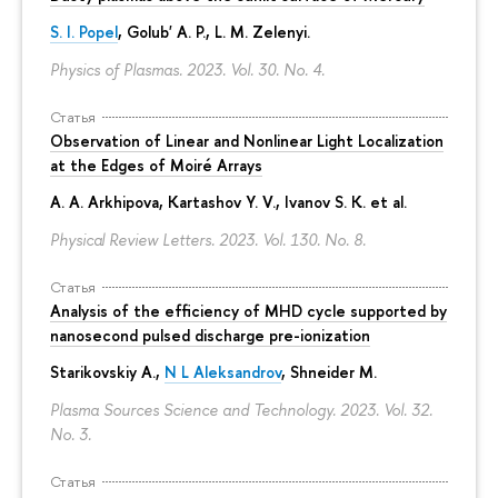
S. I. Popel
, Golub' A. P.,
L. M. Zelenyi
.
Physics of Plasmas. 2023. Vol. 30. No. 4.
Статья
Observation of Linear and Nonlinear Light Localization
at the Edges of Moiré Arrays
A. A. Arkhipova
, Kartashov Y. V., Ivanov S. K. et al.
Physical Review Letters. 2023. Vol. 130. No. 8.
Статья
Analysis of the efficiency of MHD cycle supported by
nanosecond pulsed discharge pre-ionization
Starikovskiy A.,
N L Aleksandrov
, Shneider M.
Plasma Sources Science and Technology. 2023. Vol. 32.
No. 3.
Статья