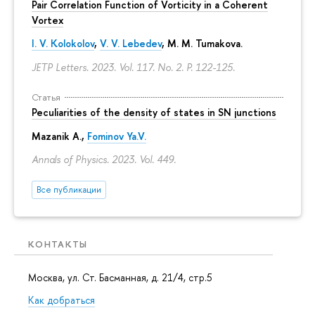
Pair Correlation Function of Vorticity in a Coherent
Vortex
I. V. Kolokolov
,
V. V. Lebedev
,
M. M. Tumakova
.
JETP Letters. 2023. Vol. 117. No. 2.
P. 122-125.
Статья
Peculiarities of the density of states in SN junctions
Mazanik A.,
Fominov Ya.V.
Annals of Physics. 2023. Vol. 449.
Все публикации
КОНТАКТЫ
Москва, ул. Ст. Басманная, д. 21/4, стр.5
Как добраться