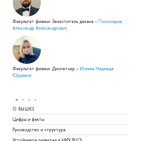
Факультет физики: Заместитель декана
–
Пономарев
Александр Александрович
Факультет физики: Диспетчер
–
Исаева Надежда
Юрьевна
О ВЫШКЕ
ОБР
Цифры и факты
Лице
Руководство и структура
Довуз
Устойчивое развитие в НИУ ВШЭ
Олим