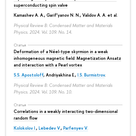
superconducting spin valve
Kamashev A. A., Garif’yanov N. N., Validov A. A. et al.
Physical Review B: Condensed Matter and Materials
Physics. 2024. Vol. 109. No. 14.
Статья
Deformation of a Néel-type skyrmion in a weak
inhomogeneous magnetic field: Magnetization Ansatz
and interaction with a Pearl vortex
S.S. Apostoloff
, Andriyakhina E.,
I.S. Burmistrov
.
Physical Review B: Condensed Matter and Materials
Physics. 2024. Vol. 109. No. 10.
Статья
Correlations in a weakly interacting two-dimensional
random flow
Kolokolov I.
,
Lebedev V.
,
Parfenyev V.