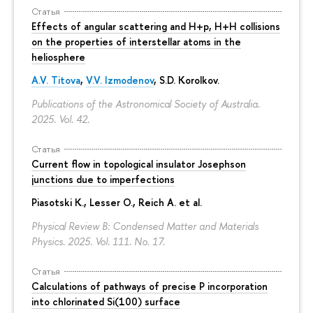
Статья
Effects of angular scattering and H+p, H+H collisions
on the properties of interstellar atoms in the
heliosphere
A.V. Titova
,
V.V. Izmodenov
,
S.D. Korolkov
.
Publications of the Astronomical Society of Australia.
2025. Vol. 42.
Статья
Current flow in topological insulator Josephson
junctions due to imperfections
Piasotski K., Lesser O., Reich A. et al.
Physical Review B: Condensed Matter and Materials
Physics. 2025. Vol. 111. No. 17.
Статья
Calculations of pathways of precise P incorporation
into chlorinated Si(100) surface