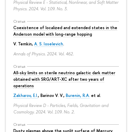
Physical Review E - Statistical, Nonlinear, and Soft Matter
Physics. 2024. Vol. 109. No. 3.
Статья
Coexistence of localized and extended states in the
Anderson model with long-range hopping
V. Temkin
,
A. S. Ioselevich
.
Annals of Physics. 2024. Vol. 462.
Статья
All-sky limits on sterile neutrino galactic dark matter
obtained with SRG/ART-XC after two years of
operations
Zakharov, E.I.
, Barinov V. V.,
Burenin, R.A.
et al.
Physical Review D - Particles, Fields, Gravitation and
Cosmology. 2024. Vol. 109. No. 2.
Статья
Dusty plasmas above the sunlit surface of Mercury