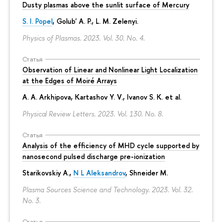
Dusty plasmas above the sunlit surface of Mercury
S. I. Popel
, Golub' A. P.,
L. M. Zelenyi
.
Physics of Plasmas. 2023. Vol. 30. No. 4.
Статья
Observation of Linear and Nonlinear Light Localization
at the Edges of Moiré Arrays
A. A. Arkhipova
, Kartashov Y. V., Ivanov S. K. et al.
Physical Review Letters. 2023. Vol. 130. No. 8.
Статья
Analysis of the efficiency of MHD cycle supported by
nanosecond pulsed discharge pre-ionization
Starikovskiy A.,
N L Aleksandrov
, Shneider M.
Plasma Sources Science and Technology. 2023. Vol. 32.
No. 3.
Статья