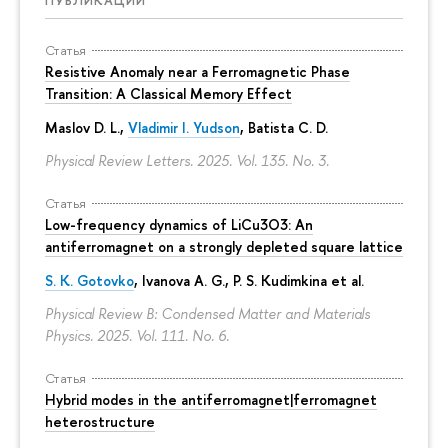
ПУБЛИКАЦИИ
Статья
Resistive Anomaly near a Ferromagnetic Phase
Transition: A Classical Memory Effect
Maslov D. L.,
Vladimir I. Yudson
, Batista C. D.
Physical Review Letters. 2025. Vol. 135. No. 3.
Статья
Low-frequency dynamics of LiCu3⁢O3: An
antiferromagnet on a strongly depleted square lattice
S. K. Gotovko
, Ivanova A. G.,
P. S. Kudimkina
et al.
Physical Review B: Condensed Matter and Materials
Physics. 2025. Vol. 111. No. 6.
Статья
Hybrid modes in the antiferromagnet|ferromagnet
heterostructure