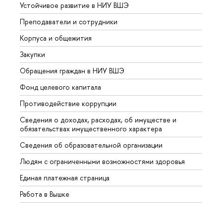
Устойчивое развитие в НИУ ВШЭ
Олим
Преподаватели и сотрудники
Прием
Корпуса и общежития
Вышк
Закупки
Прием
Обращения граждан в НИУ ВШЭ
Аспир
Фонд целевого капитала
Допол
Противодействие коррупции
Центр
Сведения о доходах, расходах, об имуществе и
Бизне
обязательствах имущественного характера
Образ
Сведения об образовательной организации
Обрат
Людям с ограниченными возможностями здоровья
Единая платежная страница
Работа в Вышке