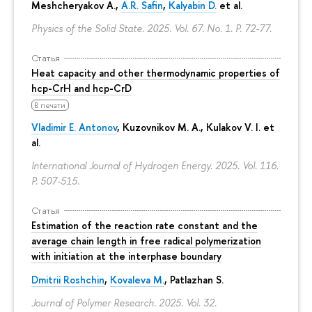
Meshcheryakov A.,
A.R. Safin
,
Kalyabin D.
et al.
Physics of the Solid State. 2025. Vol. 67. No. 1.
P. 72-77.
Статья
Heat capacity and other thermodynamic properties of
hcp-CrH and hcp-CrD
В печати
Vladimir E. Antonov
, Kuzovnikov M. A., Kulakov V. I. et
al.
International Journal of Hydrogen Energy. 2025. Vol. 116.
P. 507-515.
Статья
Estimation of the reaction rate constant and the
average chain length in free radical polymerization
with initiation at the interphase boundary
Dmitrii Roshchin
,
Kovaleva M.
, Patlazhan S.
Journal of Polymer Research. 2025. Vol. 32.