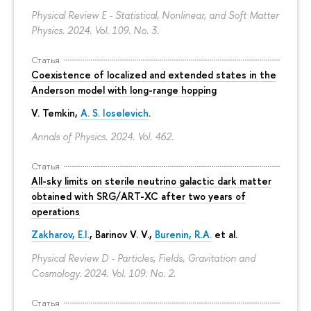
Physical Review E - Statistical, Nonlinear, and Soft Matter
Physics. 2024. Vol. 109. No. 3.
Статья
Coexistence of localized and extended states in the
Anderson model with long-range hopping
V. Temkin
,
A. S. Ioselevich
.
Annals of Physics. 2024. Vol. 462.
Статья
All-sky limits on sterile neutrino galactic dark matter
obtained with SRG/ART-XC after two years of
operations
Zakharov, E.I.
, Barinov V. V.,
Burenin, R.A.
et al.
Physical Review D - Particles, Fields, Gravitation and
Cosmology. 2024. Vol. 109. No. 2.
Статья