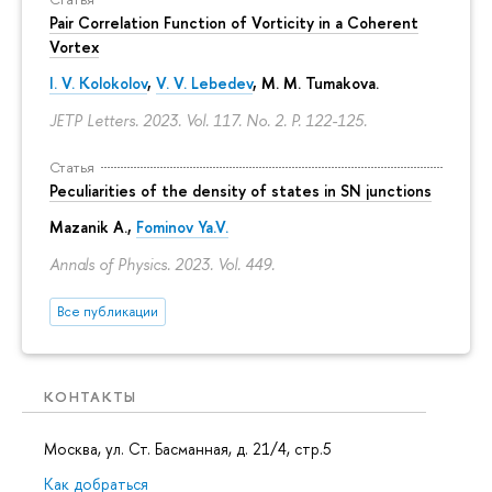
Pair Correlation Function of Vorticity in a Coherent
Vortex
I. V. Kolokolov
,
V. V. Lebedev
,
M. M. Tumakova
.
JETP Letters. 2023. Vol. 117. No. 2.
P. 122-125.
Статья
Peculiarities of the density of states in SN junctions
Mazanik A.,
Fominov Ya.V.
Annals of Physics. 2023. Vol. 449.
Все публикации
КОНТАКТЫ
Москва, ул. Ст. Басманная, д. 21/4, стр.5
Как добраться