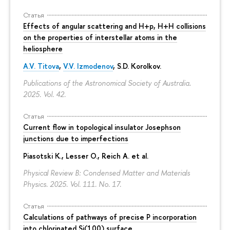
Статья
Effects of angular scattering and H+p, H+H collisions
on the properties of interstellar atoms in the
heliosphere
A.V. Titova
,
V.V. Izmodenov
,
S.D. Korolkov
.
Publications of the Astronomical Society of Australia.
2025. Vol. 42.
Статья
Current flow in topological insulator Josephson
junctions due to imperfections
Piasotski K., Lesser O., Reich A. et al.
Physical Review B: Condensed Matter and Materials
Physics. 2025. Vol. 111. No. 17.
Статья
Calculations of pathways of precise P incorporation
into chlorinated Si(100) surface