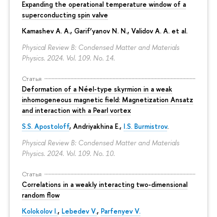
Expanding the operational temperature window of a
superconducting spin valve
Kamashev A. A., Garif’yanov N. N., Validov A. A. et al.
Physical Review B: Condensed Matter and Materials
Physics. 2024. Vol. 109. No. 14.
Статья
Deformation of a Néel-type skyrmion in a weak
inhomogeneous magnetic field: Magnetization Ansatz
and interaction with a Pearl vortex
S.S. Apostoloff
, Andriyakhina E.,
I.S. Burmistrov
.
Physical Review B: Condensed Matter and Materials
Physics. 2024. Vol. 109. No. 10.
Статья
Correlations in a weakly interacting two-dimensional
random flow
Kolokolov I.
,
Lebedev V.
,
Parfenyev V.