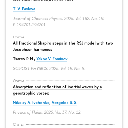
T. V. Pavlova
.
Journal of Chemical Physics. 2025. Vol. 162. No. 19.
P. 194701-194701.
Статья
All fractional Shapiro steps in the RSJ model with two
Josephson harmonics
Tsarev P. N.,
Yakov V. Fominov
.
SCIPOST PHYSICS. 2025. Vol. 19. No. 6.
Статья
Absorption and reflection of inertial waves by a
geostrophic vortex
Nikolay A. Ivchenko
,
Vergeles S. S.
Physics of Fluids. 2025. Vol. 37. No. 12.
Статья