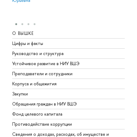
Юрьевна
О ВЫШКЕ
ОБР
Цифры и факты
Лице
Руководство и структура
Довуз
Устойчивое развитие в НИУ ВШЭ
Олим
Преподаватели и сотрудники
Прием
Корпуса и общежития
Вышк
Закупки
Прием
Обращения граждан в НИУ ВШЭ
Аспир
Фонд целевого капитала
Допол
Противодействие коррупции
Центр
Сведения о доходах, расходах, об имуществе и
Бизне