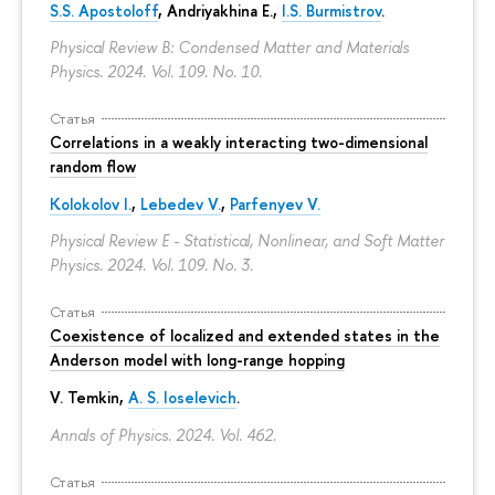
S.S. Apostoloff
, Andriyakhina E.,
I.S. Burmistrov
.
Physical Review B: Condensed Matter and Materials
Physics. 2024. Vol. 109. No. 10.
Статья
Correlations in a weakly interacting two-dimensional
random flow
Kolokolov I.
,
Lebedev V.
,
Parfenyev V.
Physical Review E - Statistical, Nonlinear, and Soft Matter
Physics. 2024. Vol. 109. No. 3.
Статья
Coexistence of localized and extended states in the
Anderson model with long-range hopping
V. Temkin
,
A. S. Ioselevich
.
Annals of Physics. 2024. Vol. 462.
Статья