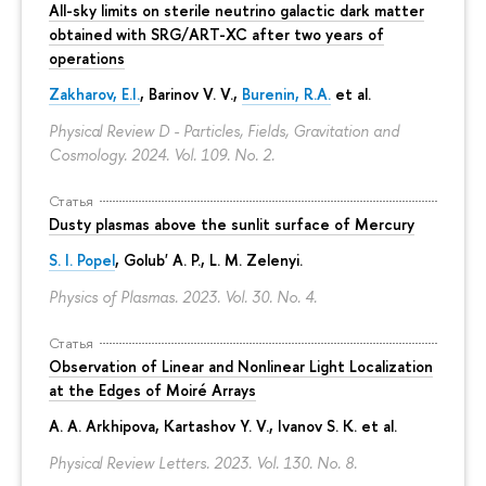
All-sky limits on sterile neutrino galactic dark matter
obtained with SRG/ART-XC after two years of
operations
Zakharov, E.I.
, Barinov V. V.,
Burenin, R.A.
et al.
Physical Review D - Particles, Fields, Gravitation and
Cosmology. 2024. Vol. 109. No. 2.
Статья
Dusty plasmas above the sunlit surface of Mercury
S. I. Popel
, Golub' A. P.,
L. M. Zelenyi
.
Physics of Plasmas. 2023. Vol. 30. No. 4.
Статья
Observation of Linear and Nonlinear Light Localization
at the Edges of Moiré Arrays
A. A. Arkhipova
, Kartashov Y. V., Ivanov S. K. et al.
Physical Review Letters. 2023. Vol. 130. No. 8.