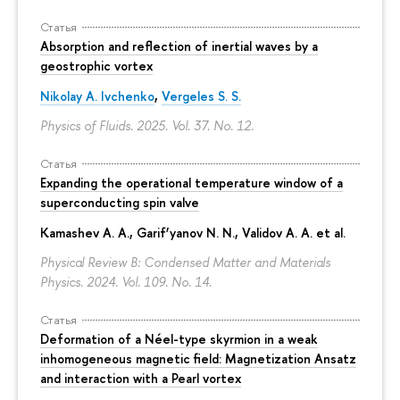
Статья
Absorption and reflection of inertial waves by a
geostrophic vortex
Nikolay A. Ivchenko
,
Vergeles S. S.
Physics of Fluids. 2025. Vol. 37. No. 12.
Статья
Expanding the operational temperature window of a
superconducting spin valve
Kamashev A. A., Garif’yanov N. N., Validov A. A. et al.
Physical Review B: Condensed Matter and Materials
Physics. 2024. Vol. 109. No. 14.
Статья
Deformation of a Néel-type skyrmion in a weak
inhomogeneous magnetic field: Magnetization Ansatz
and interaction with a Pearl vortex