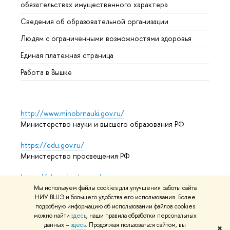
обязательствах имущественного характера
Образ
Сведения об образовательной организации
Обрат
Людям с ограниченными возможностями здоровья
Единая платежная страница
Работа в Вышке
http://www.minobrnauki.gov.ru/
Министерство науки и высшего образования РФ
https://edu.gov.ru/
Министерство просвещения РФ
https://elearning.hse.ru/mooc
Массовые открытые онлайн-курсы
Мы используем файлы cookies для улучшения работы сайта
НИУ ВШЭ и большего удобства его использования. Более
подробную информацию об использовании файлов cookies
можно найти
здесь
, наши правила обработки персональных
© НИУ ВШЭ 1993–2026
Адреса и контакты
Условия
данных –
здесь
. Продолжая пользоваться сайтом, вы
✖