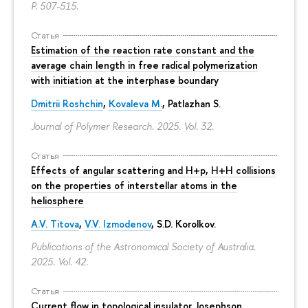
P. 507-515.
Статья
Estimation of the reaction rate constant and the
average chain length in free radical polymerization
with initiation at the interphase boundary
Dmitrii Roshchin
,
Kovaleva M.
, Patlazhan S.
Journal of Polymer Research. 2025. Vol. 32.
Статья
Effects of angular scattering and H+p, H+H collisions
on the properties of interstellar atoms in the
heliosphere
A.V. Titova
,
V.V. Izmodenov
,
S.D. Korolkov
.
Publications of the Astronomical Society of Australia.
2025. Vol. 42.
Статья
Current flow in topological insulator Josephson