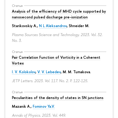
Статья
Analysis of the efficiency of MHD cycle supported by
nanosecond pulsed discharge pre-ionization
Starikovskiy A.,
N L Aleksandrov
, Shneider M.
Plasma Sources Science and Technology. 2023. Vol. 32.
No. 3.
Статья
Pair Correlation Function of Vorticity in a Coherent
Vortex
I. V. Kolokolov
,
V. V. Lebedev
,
M. M. Tumakova
.
JETP Letters. 2023. Vol. 117. No. 2.
P. 122-125.
Статья
Peculiarities of the density of states in SN junctions
Mazanik A.,
Fominov Ya.V.
Annals of Physics. 2023. Vol. 449.