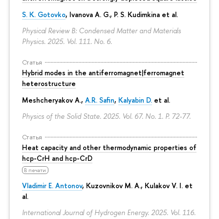
S. K. Gotovko
, Ivanova A. G.,
P. S. Kudimkina
et al.
Physical Review B: Condensed Matter and Materials
Physics. 2025. Vol. 111. No. 6.
Статья
Hybrid modes in the antiferromagnet|ferromagnet
heterostructure
Meshcheryakov A.,
A.R. Safin
,
Kalyabin D.
et al.
Physics of the Solid State. 2025. Vol. 67. No. 1.
P. 72-77.
Статья
Heat capacity and other thermodynamic properties of
hcp-CrH and hcp-CrD
В печати
Vladimir E. Antonov
, Kuzovnikov M. A., Kulakov V. I. et
al.
International Journal of Hydrogen Energy. 2025. Vol. 116.