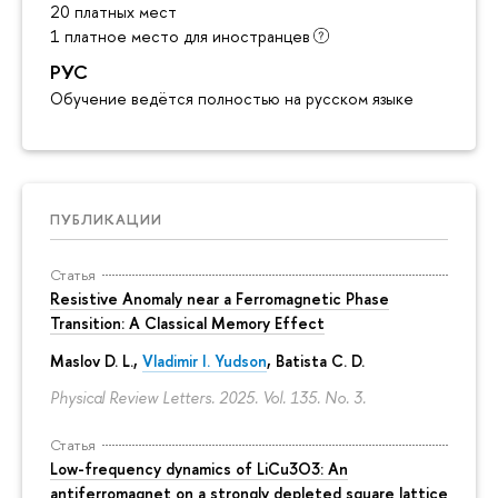
20 платных мест
1 платное место для иностранцев
РУС
Обучение ведётся полностью на русском языке
ПУБЛИКАЦИИ
Статья
Resistive Anomaly near a Ferromagnetic Phase
Transition: A Classical Memory Effect
Maslov D. L.,
Vladimir I. Yudson
, Batista C. D.
Physical Review Letters. 2025. Vol. 135. No. 3.
Статья
Low-frequency dynamics of LiCu3⁢O3: An
antiferromagnet on a strongly depleted square lattice