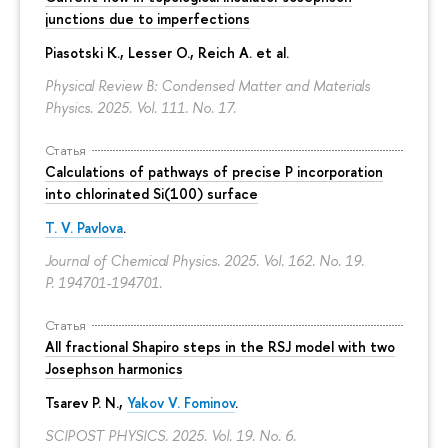
junctions due to imperfections
Piasotski K., Lesser O., Reich A. et al.
Physical Review B: Condensed Matter and Materials
Physics. 2025. Vol. 111. No. 17.
Статья
Calculations of pathways of precise P incorporation
into chlorinated Si(100) surface
T. V. Pavlova
.
Journal of Chemical Physics. 2025. Vol. 162. No. 19.
P. 194701-194701.
Статья
All fractional Shapiro steps in the RSJ model with two
Josephson harmonics
Tsarev P. N.,
Yakov V. Fominov
.
SCIPOST PHYSICS. 2025. Vol. 19. No. 6.