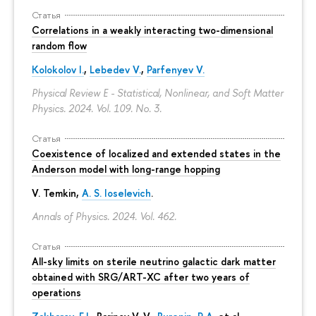
Статья
Correlations in a weakly interacting two-dimensional
random flow
Kolokolov I.
,
Lebedev V.
,
Parfenyev V.
Physical Review E - Statistical, Nonlinear, and Soft Matter
Physics. 2024. Vol. 109. No. 3.
Статья
Coexistence of localized and extended states in the
Anderson model with long-range hopping
V. Temkin
,
A. S. Ioselevich
.
Annals of Physics. 2024. Vol. 462.
Статья
All-sky limits on sterile neutrino galactic dark matter
obtained with SRG/ART-XC after two years of
operations