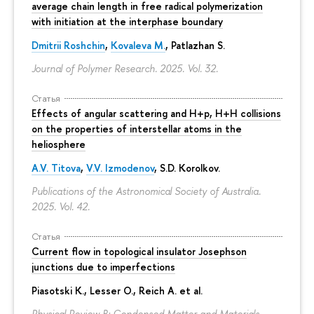
average chain length in free radical polymerization
with initiation at the interphase boundary
Dmitrii Roshchin
,
Kovaleva M.
, Patlazhan S.
Journal of Polymer Research. 2025. Vol. 32.
Статья
Effects of angular scattering and H+p, H+H collisions
on the properties of interstellar atoms in the
heliosphere
A.V. Titova
,
V.V. Izmodenov
,
S.D. Korolkov
.
Publications of the Astronomical Society of Australia.
2025. Vol. 42.
Статья
Current flow in topological insulator Josephson
junctions due to imperfections
Piasotski K., Lesser O., Reich A. et al.
Physical Review B: Condensed Matter and Materials