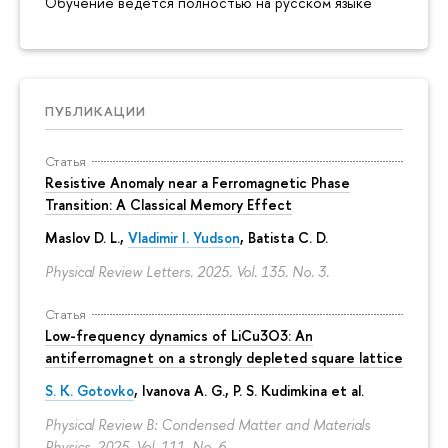
Обучение ведётся полностью на русском языке
ПУБЛИКАЦИИ
Статья
Resistive Anomaly near a Ferromagnetic Phase
Transition: A Classical Memory Effect
Maslov D. L.,
Vladimir I. Yudson
, Batista C. D.
Physical Review Letters. 2025. Vol. 135. No. 3.
Статья
Low-frequency dynamics of LiCu3⁢O3: An
antiferromagnet on a strongly depleted square lattice
S. K. Gotovko
, Ivanova A. G.,
P. S. Kudimkina
et al.
Physical Review B: Condensed Matter and Materials
Physics. 2025. Vol. 111. No. 6.