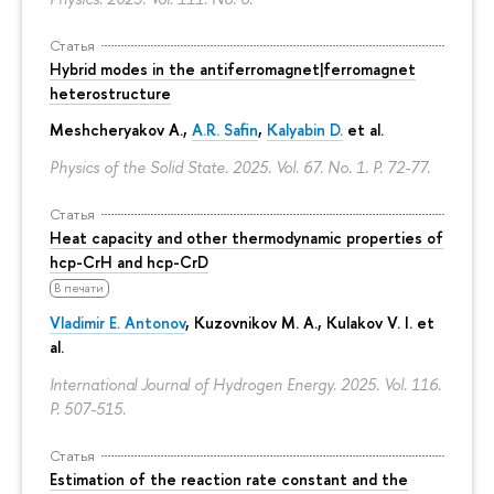
Статья
Hybrid modes in the antiferromagnet|ferromagnet
heterostructure
Meshcheryakov A.,
A.R. Safin
,
Kalyabin D.
et al.
Physics of the Solid State. 2025. Vol. 67. No. 1.
P. 72-77.
Статья
Heat capacity and other thermodynamic properties of
hcp-CrH and hcp-CrD
В печати
Vladimir E. Antonov
, Kuzovnikov M. A., Kulakov V. I. et
al.
International Journal of Hydrogen Energy. 2025. Vol. 116.
P. 507-515.
Статья
Estimation of the reaction rate constant and the