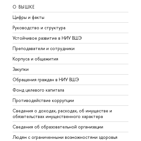
О ВЫШКЕ
ОБР
Цифры и факты
Лице
Руководство и структура
Довуз
Устойчивое развитие в НИУ ВШЭ
Олим
Преподаватели и сотрудники
Прием
Корпуса и общежития
Вышк
Закупки
Прием
Обращения граждан в НИУ ВШЭ
Аспир
Фонд целевого капитала
Допол
Противодействие коррупции
Центр
Сведения о доходах, расходах, об имуществе и
Бизне
обязательствах имущественного характера
Образ
Сведения об образовательной организации
Обрат
Людям с ограниченными возможностями здоровья