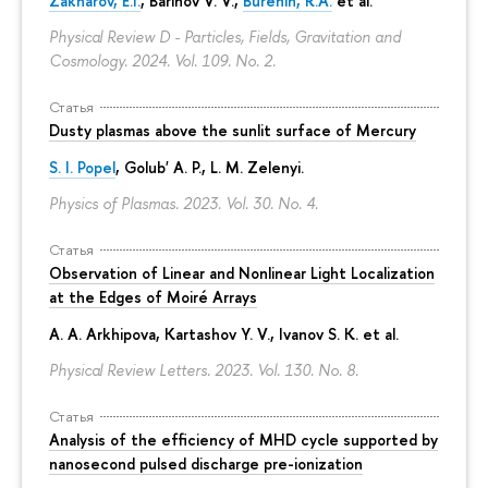
Zakharov, E.I.
, Barinov V. V.,
Burenin, R.A.
et al.
Physical Review D - Particles, Fields, Gravitation and
Cosmology. 2024. Vol. 109. No. 2.
Статья
Dusty plasmas above the sunlit surface of Mercury
S. I. Popel
, Golub' A. P.,
L. M. Zelenyi
.
Physics of Plasmas. 2023. Vol. 30. No. 4.
Статья
Observation of Linear and Nonlinear Light Localization
at the Edges of Moiré Arrays
A. A. Arkhipova
, Kartashov Y. V., Ivanov S. K. et al.
Physical Review Letters. 2023. Vol. 130. No. 8.
Статья
Analysis of the efficiency of MHD cycle supported by
nanosecond pulsed discharge pre-ionization