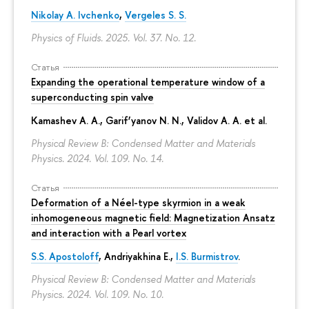
Nikolay A. Ivchenko
,
Vergeles S. S.
Physics of Fluids. 2025. Vol. 37. No. 12.
Статья
Expanding the operational temperature window of a
superconducting spin valve
Kamashev A. A., Garif’yanov N. N., Validov A. A. et al.
Physical Review B: Condensed Matter and Materials
Physics. 2024. Vol. 109. No. 14.
Статья
Deformation of a Néel-type skyrmion in a weak
inhomogeneous magnetic field: Magnetization Ansatz
and interaction with a Pearl vortex
S.S. Apostoloff
, Andriyakhina E.,
I.S. Burmistrov
.
Physical Review B: Condensed Matter and Materials
Physics. 2024. Vol. 109. No. 10.