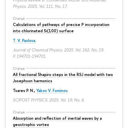
Physics. 2025. Vol. 111. No. 17.
Статья
Calculations of pathways of precise P incorporation
into chlorinated Si(100) surface
T. V. Pavlova
.
Journal of Chemical Physics. 2025. Vol. 162. No. 19.
P. 194701-194701.
Статья
All fractional Shapiro steps in the RSJ model with two
Josephson harmonics
Tsarev P. N.,
Yakov V. Fominov
.
SCIPOST PHYSICS. 2025. Vol. 19. No. 6.
Статья
Absorption and reflection of inertial waves by a
geostrophic vortex