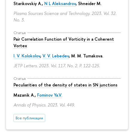
Starikovskiy A.,
N L Aleksandrov
, Shneider M.
Plasma Sources Science and Technology. 2023. Vol. 32.
No. 3.
Статья
Pair Correlation Function of Vorticity in a Coherent
Vortex
I. V. Kolokolov
,
V. V. Lebedev
,
M. M. Tumakova
.
JETP Letters. 2023. Vol. 117. No. 2.
P. 122-125.
Статья
Peculiarities of the density of states in SN junctions
Mazanik A.,
Fominov Ya.V.
Annals of Physics. 2023. Vol. 449.
Все публикации