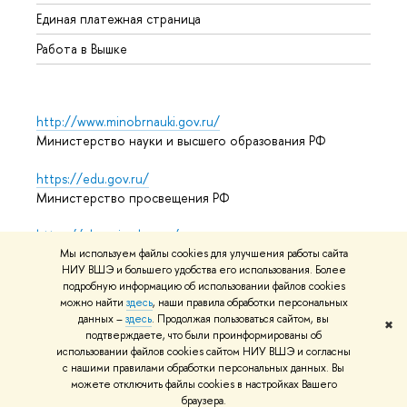
Единая платежная страница
Работа в Вышке
http://www.minobrnauki.gov.ru/
Министерство науки и высшего образования РФ
https://edu.gov.ru/
Министерство просвещения РФ
https://elearning.hse.ru/mooc
Массовые открытые онлайн-курсы
Мы используем файлы cookies для улучшения работы сайта
НИУ ВШЭ и большего удобства его использования. Более
подробную информацию об использовании файлов cookies
можно найти
здесь
, наши правила обработки персональных
данных –
здесь
. Продолжая пользоваться сайтом, вы
© НИУ ВШЭ 1993–2026
Адреса и контакты
Условия
✖
подтверждаете, что были проинформированы об
использования материалов
Политика конфиденциальности
использовании файлов cookies сайтом НИУ ВШЭ и согласны
Карта сайта
с нашими правилами обработки персональных данных. Вы
можете отключить файлы cookies в настройках Вашего
Редактору
браузера.