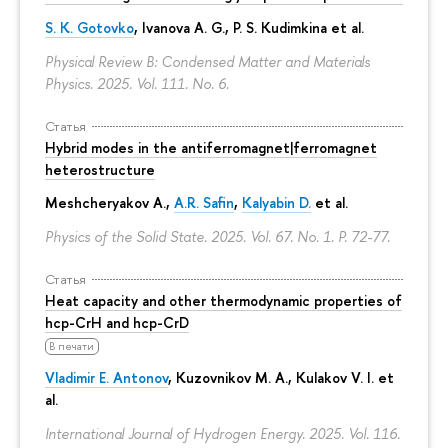
S. K. Gotovko
, Ivanova A. G.,
P. S. Kudimkina
et al.
Physical Review B: Condensed Matter and Materials
Physics. 2025. Vol. 111. No. 6.
Статья
Hybrid modes in the antiferromagnet|ferromagnet
heterostructure
Meshcheryakov A.,
A.R. Safin
,
Kalyabin D.
et al.
Physics of the Solid State. 2025. Vol. 67. No. 1.
P. 72-77.
Статья
Heat capacity and other thermodynamic properties of
hcp-CrH and hcp-CrD
В печати
Vladimir E. Antonov
, Kuzovnikov M. A., Kulakov V. I. et
al.
International Journal of Hydrogen Energy. 2025. Vol. 116.