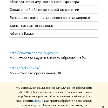
обязательствах имущественного характера
Образ
Сведения об образовательной организации
Обрат
Людям с ограниченными возможностями здоровья
Единая платежная страница
Работа в Вышке
http://www.minobrnauki.gov.ru/
Министерство науки и высшего образования РФ
https://edu.gov.ru/
Министерство просвещения РФ
https://elearning.hse.ru/mooc
Массовые открытые онлайн-курсы
Мы используем файлы cookies для улучшения работы сайта
НИУ ВШЭ и большего удобства его использования. Более
подробную информацию об использовании файлов cookies
можно найти
здесь
, наши правила обработки персональных
данных –
здесь
. Продолжая пользоваться сайтом, вы
© НИУ ВШЭ 1993–2026
Адреса и контакты
Условия
✖