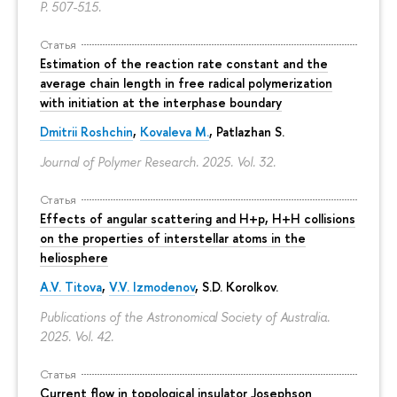
P. 507-515.
Статья
Estimation of the reaction rate constant and the
average chain length in free radical polymerization
with initiation at the interphase boundary
Dmitrii Roshchin
,
Kovaleva M.
, Patlazhan S.
Journal of Polymer Research. 2025. Vol. 32.
Статья
Effects of angular scattering and H+p, H+H collisions
on the properties of interstellar atoms in the
heliosphere
A.V. Titova
,
V.V. Izmodenov
,
S.D. Korolkov
.
Publications of the Astronomical Society of Australia.
2025. Vol. 42.
Статья
Current flow in topological insulator Josephson