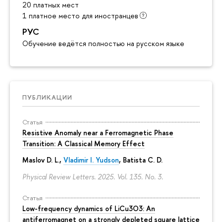
20 платных мест
1 платное место для иностранцев
РУС
Обучение ведётся полностью на русском языке
ПУБЛИКАЦИИ
Статья
Resistive Anomaly near a Ferromagnetic Phase
Transition: A Classical Memory Effect
Maslov D. L.,
Vladimir I. Yudson
, Batista C. D.
Physical Review Letters. 2025. Vol. 135. No. 3.
Статья
Low-frequency dynamics of LiCu3⁢O3: An
antiferromagnet on a strongly depleted square lattice