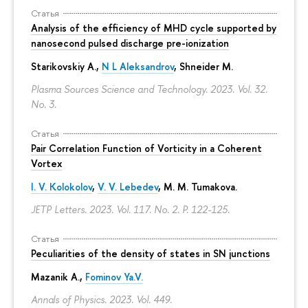
Статья
Analysis of the efficiency of MHD cycle supported by
nanosecond pulsed discharge pre-ionization
Starikovskiy A.,
N L Aleksandrov
, Shneider M.
Plasma Sources Science and Technology. 2023. Vol. 32.
No. 3.
Статья
Pair Correlation Function of Vorticity in a Coherent
Vortex
I. V. Kolokolov
,
V. V. Lebedev
,
M. M. Tumakova
.
JETP Letters. 2023. Vol. 117. No. 2.
P. 122-125.
Статья
Peculiarities of the density of states in SN junctions
Mazanik A.,
Fominov Ya.V.
Annals of Physics. 2023. Vol. 449.