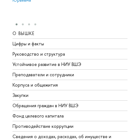
О ВЫШКЕ
ОБР
Цифры и факты
Лице
Руководство и структура
Довуз
Устойчивое развитие в НИУ ВШЭ
Олим
Преподаватели и сотрудники
Прием
Корпуса и общежития
Вышк
Закупки
Прием
Обращения граждан в НИУ ВШЭ
Аспир
Фонд целевого капитала
Допол
Противодействие коррупции
Центр
Сведения о доходах, расходах, об имуществе и
Бизне