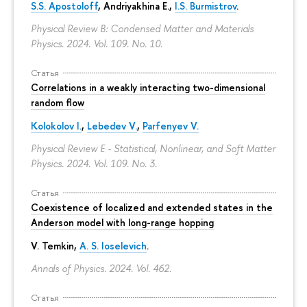
S.S. Apostoloff
, Andriyakhina E.,
I.S. Burmistrov
.
Physical Review B: Condensed Matter and Materials
Physics. 2024. Vol. 109. No. 10.
Статья
Correlations in a weakly interacting two-dimensional
random flow
Kolokolov I.
,
Lebedev V.
,
Parfenyev V.
Physical Review E - Statistical, Nonlinear, and Soft Matter
Physics. 2024. Vol. 109. No. 3.
Статья
Coexistence of localized and extended states in the
Anderson model with long-range hopping
V. Temkin
,
A. S. Ioselevich
.
Annals of Physics. 2024. Vol. 462.
Статья