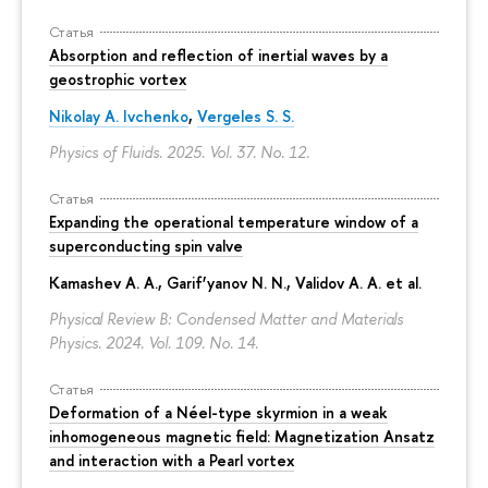
Статья
Absorption and reflection of inertial waves by a
geostrophic vortex
Nikolay A. Ivchenko
,
Vergeles S. S.
Physics of Fluids. 2025. Vol. 37. No. 12.
Статья
Expanding the operational temperature window of a
superconducting spin valve
Kamashev A. A., Garif’yanov N. N., Validov A. A. et al.
Physical Review B: Condensed Matter and Materials
Physics. 2024. Vol. 109. No. 14.
Статья
Deformation of a Néel-type skyrmion in a weak
inhomogeneous magnetic field: Magnetization Ansatz
and interaction with a Pearl vortex