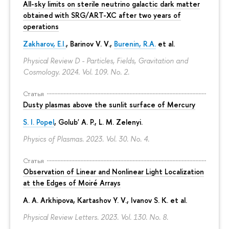
All-sky limits on sterile neutrino galactic dark matter
obtained with SRG/ART-XC after two years of
operations
Zakharov, E.I.
, Barinov V. V.,
Burenin, R.A.
et al.
Physical Review D - Particles, Fields, Gravitation and
Cosmology. 2024. Vol. 109. No. 2.
Статья
Dusty plasmas above the sunlit surface of Mercury
S. I. Popel
, Golub' A. P.,
L. M. Zelenyi
.
Physics of Plasmas. 2023. Vol. 30. No. 4.
Статья
Observation of Linear and Nonlinear Light Localization
at the Edges of Moiré Arrays
A. A. Arkhipova
, Kartashov Y. V., Ivanov S. K. et al.
Physical Review Letters. 2023. Vol. 130. No. 8.