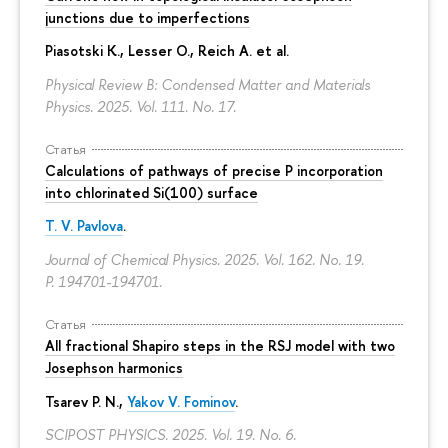
junctions due to imperfections
Piasotski K., Lesser O., Reich A. et al.
Physical Review B: Condensed Matter and Materials
Physics. 2025. Vol. 111. No. 17.
Статья
Calculations of pathways of precise P incorporation
into chlorinated Si(100) surface
T. V. Pavlova
.
Journal of Chemical Physics. 2025. Vol. 162. No. 19.
P. 194701-194701.
Статья
All fractional Shapiro steps in the RSJ model with two
Josephson harmonics
Tsarev P. N.,
Yakov V. Fominov
.
SCIPOST PHYSICS. 2025. Vol. 19. No. 6.