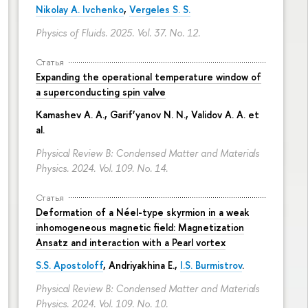
Nikolay A. Ivchenko
,
Vergeles S. S.
Physics of Fluids. 2025. Vol. 37. No. 12.
Статья
Expanding the operational temperature window of
a superconducting spin valve
Kamashev A. A., Garif’yanov N. N., Validov A. A. et
al.
Physical Review B: Condensed Matter and Materials
Physics. 2024. Vol. 109. No. 14.
Статья
Deformation of a Néel-type skyrmion in a weak
inhomogeneous magnetic field: Magnetization
Ansatz and interaction with a Pearl vortex
S.S. Apostoloff
, Andriyakhina E.,
I.S. Burmistrov
.
Physical Review B: Condensed Matter and Materials
Physics. 2024. Vol. 109. No. 10.