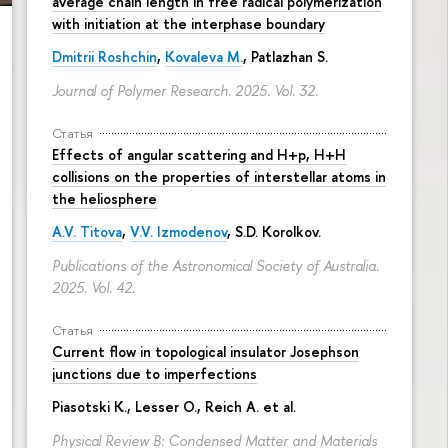
average chain length in free radical polymerization
with initiation at the interphase boundary
Dmitrii Roshchin
,
Kovaleva M.
, Patlazhan S.
Journal of Polymer Research. 2025. Vol. 32.
Статья
Effects of angular scattering and H+p, H+H
collisions on the properties of interstellar atoms in
the heliosphere
A.V. Titova
,
V.V. Izmodenov
,
S.D. Korolkov
.
Publications of the Astronomical Society of Australia.
2025. Vol. 42.
Статья
Current flow in topological insulator Josephson
junctions due to imperfections
Piasotski K., Lesser O., Reich A. et al.
Physical Review B: Condensed Matter and Materials