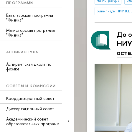
магистратура
ол
ПРОГРАММЫ
олимпиады НИУ ВШ
Бакалаврская программа
"Физика"
Магистерская программа
До о
"Физика"
НИУ 
оста
АСПИРАНТУРА
Аспирантская школа по
физике
СОВЕТЫ И КОМИССИИ
Координационный совет
Диссертационный совет
Академический совет
образовательных программ