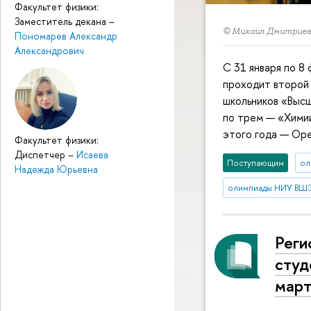
Факультет физики:
Заместитель декана
–
© Михаил Дмитриев/
Пономарев Александр
Александрович
С 31 января по 8 
проходит второй
школьников «Высш
по трем — «Химии
этого года — Оре
Факультет физики:
Диспетчер
–
Исаева
Поступающим
ол
Надежда Юрьевна
олимпиады НИУ ВШ
Реги
студ
мар