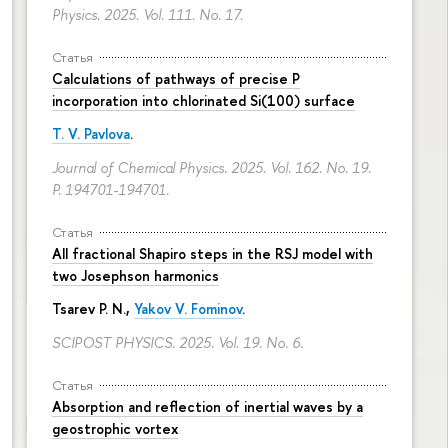
Physics. 2025. Vol. 111. No. 17.
Статья
Calculations of pathways of precise P
incorporation into chlorinated Si(100) surface
T. V. Pavlova
.
Journal of Chemical Physics. 2025. Vol. 162. No. 19.
P. 194701-194701.
Статья
All fractional Shapiro steps in the RSJ model with
two Josephson harmonics
Tsarev P. N.,
Yakov V. Fominov
.
SCIPOST PHYSICS. 2025. Vol. 19. No. 6.
Статья
Absorption and reflection of inertial waves by a
geostrophic vortex