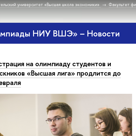
ельский университет «Высшая школа экономики»
Факультет фи
импиады НИУ ВШЭ» – Новости
страция на олимпиаду студентов и
скников «Высшая лига» продлится до
евраля