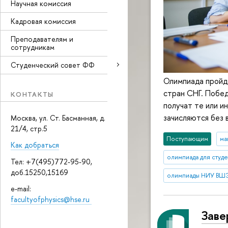
Научная комиссия
Кадровая комиссия
Преподавателям и
сотрудникам
Студенческий совет ФФ
Олимпиада пройде
стран СНГ. Побе
КОНТАКТЫ
получат те или и
зачисляются без 
Москва, ул. Ст. Басманная, д.
21/4, стр.5
Поступающим
ма
Как добраться
олимпиада для студ
Тел: +7(495)772-95-90,
доб.15250,15169
олимпиады НИУ ВШ
e-mail:
facultyofphysics@hse.ru
Заве