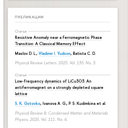
ПУБЛИКАЦИИ
Статья
Resistive Anomaly near a Ferromagnetic Phase
Transition: A Classical Memory Effect
Maslov D. L.,
Vladimir I. Yudson
, Batista C. D.
Physical Review Letters. 2025. Vol. 135. No. 3.
Статья
Low-frequency dynamics of LiCu3⁢O3: An
antiferromagnet on a strongly depleted square
lattice
S. K. Gotovko
, Ivanova A. G.,
P. S. Kudimkina
et al.
Physical Review B: Condensed Matter and Materials
Physics. 2025. Vol. 111. No. 6.