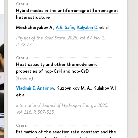
Статья
Hybrid modes in the antiferromagnet|ferromagnet
heterostructure
Meshcheryakov A.,
A.R. Safin
,
Kalyabin D.
et al.
Physics of the Solid State. 2025. Vol. 67. No. 1.
P. 72-77.
Статья
Heat capacity and other thermodynamic
properties of hcp-CrH and hcp-CrD
В печати
Vladimir E. Antonov
, Kuzovnikov M. A., Kulakov V. I.
et al.
International Journal of Hydrogen Energy. 2025.
Vol. 116.
P. 507-515.
Статья
Estimation of the reaction rate constant and the