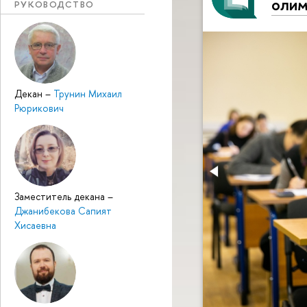
олим
РУКОВОДСТВО
Декан
–
Трунин Михаил
Рюрикович
Заместитель декана
–
Джанибекова Сапият
Хисаевна