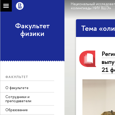
Национальный исследоват
«олимпиады НИУ ВШЭ»
Факультет
Тема «ол
физики
Реги
выпу
21 ф
ФАКУЛЬТЕТ
О факультете
Сотрудники и
преподаватели
Образование