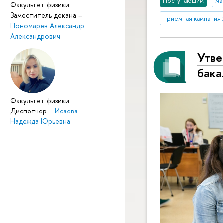
Поступающим
ма
Факультет физики:
Заместитель декана
–
приемная кампания
Пономарев Александр
Александрович
Утве
бак
Факультет физики:
Диспетчер
–
Исаева
Надежда Юрьевна