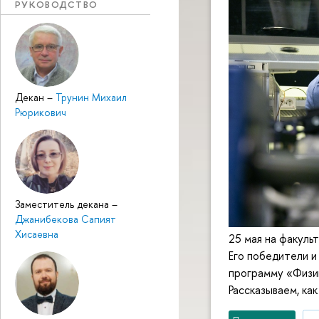
РУКОВОДСТВО
Декан
–
Трунин Михаил
Рюрикович
Заместитель декана
–
Джанибекова Сапият
Хисаевна
25 мая на факуль
Его победители и
программу «Физик
Рассказываем, ка