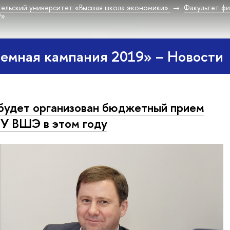
ельский университет «Высшая школа экономики»
Факультет фи
9»
емная кампания 2019» – Новости
будет организован бюджетный прием
У ВШЭ в этом году