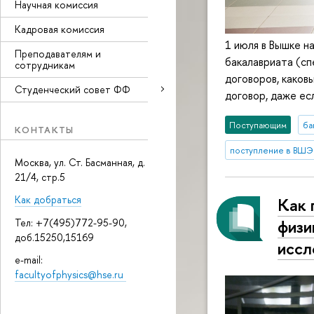
Научная комиссия
Кадровая комиссия
1 июля в Вышке н
Преподавателям и
бакалавриата (сп
сотрудникам
договоров, каков
Студенческий совет ФФ
договор, даже ес
Поступающим
ба
КОНТАКТЫ
поступление в ВШЭ
Москва, ул. Ст. Басманная, д.
21/4, стр.5
Как добраться
Как 
физи
Тел: +7(495)772-95-90,
доб.15250,15169
иссл
e-mail:
facultyofphysics@hse.ru