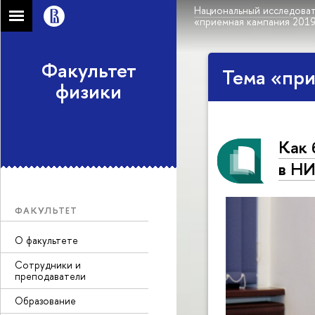
Национальный исследоват
«приемная кампания 201
Факультет
Тема «при
физики
Как 
в НИ
ФАКУЛЬТЕТ
О факультете
Сотрудники и
преподаватели
Образование