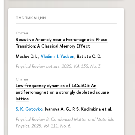
ПУБЛИКАЦИИ
Статья
Resistive Anomaly near a Ferromagnetic Phase
Transition: A Classical Memory Effect
Maslov D. L.,
Vladimir I. Yudson
, Batista C. D.
Physical Review Letters. 2025. Vol. 135. No. 3.
Статья
Low-frequency dynamics of LiCu3⁢O3: An
antiferromagnet on a strongly depleted square
lattice
S. K. Gotovko
, Ivanova A. G.,
P. S. Kudimkina
et al.
Physical Review B: Condensed Matter and Materials
Physics. 2025. Vol. 111. No. 6.