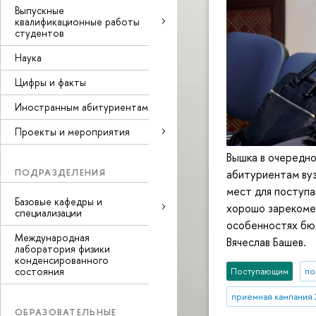
Выпускные
квалификационные работы
студентов
Наука
Цифры и факты
Иностранным абитуриентам
Проекты и мероприятия
Вышка в очередн
ПОДРАЗДЕЛЕНИЯ
абитуриентам вуз
мест для поступа
Базовые кафедры и
хорошо зарекомен
специализации
особенностях бю
Международная
Вячеслав Башев.
лаборатория физики
конденсированного
состояния
Поступающим
по
приемная кампания
ОБРАЗОВАТЕЛЬНЫЕ