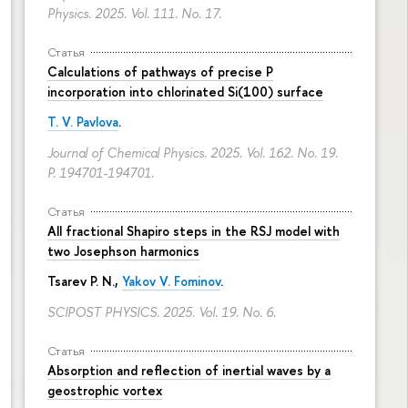
Physics. 2025. Vol. 111. No. 17.
Статья
Calculations of pathways of precise P
incorporation into chlorinated Si(100) surface
T. V. Pavlova
.
Journal of Chemical Physics. 2025. Vol. 162. No. 19.
P. 194701-194701.
Статья
All fractional Shapiro steps in the RSJ model with
two Josephson harmonics
Tsarev P. N.,
Yakov V. Fominov
.
SCIPOST PHYSICS. 2025. Vol. 19. No. 6.
Статья
Absorption and reflection of inertial waves by a
geostrophic vortex