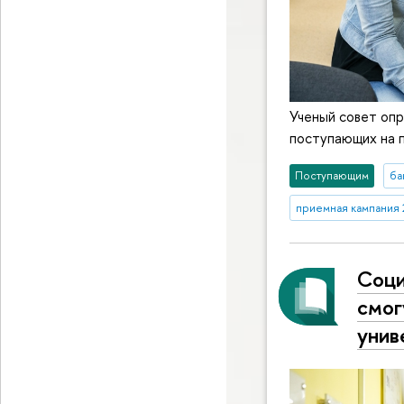
Ученый совет опр
поступающих на п
Поступающим
ба
приемная кампания
Соци
смог
унив