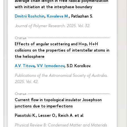
average chain length in free radical polymerization
with initiation at the interphase boundary
Dmitrii Roshchin
,
Kovaleva M.
, Patlazhan S.
Journal of Polymer Research. 2025. Vol. 32.
Статья
Effects of angular scattering and H+p, H+H
collisions on the properties of interstellar atoms in
the heliosphere
A.V. Titova
,
V.V. Izmodenov
,
S.D. Korolkov
.
Publications of the Astronomical Society of Australia.
2025. Vol. 42.
Статья
Current flow in topological insulator Josephson
junctions due to imperfections
Piasotski K., Lesser O., Reich A. et al.
Physical Review B: Condensed Matter and Materials