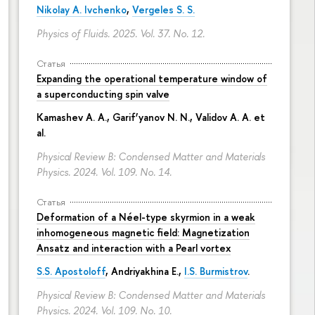
Nikolay A. Ivchenko
,
Vergeles S. S.
Physics of Fluids. 2025. Vol. 37. No. 12.
Статья
Expanding the operational temperature window of
a superconducting spin valve
Kamashev A. A., Garif’yanov N. N., Validov A. A. et
al.
Physical Review B: Condensed Matter and Materials
Physics. 2024. Vol. 109. No. 14.
Статья
Deformation of a Néel-type skyrmion in a weak
inhomogeneous magnetic field: Magnetization
Ansatz and interaction with a Pearl vortex
S.S. Apostoloff
, Andriyakhina E.,
I.S. Burmistrov
.
Physical Review B: Condensed Matter and Materials
Physics. 2024. Vol. 109. No. 10.