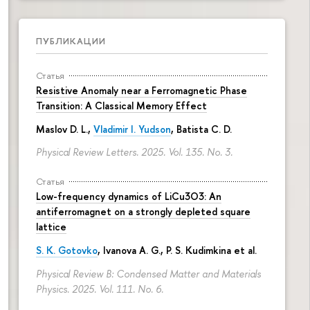
ПУБЛИКАЦИИ
Статья
Resistive Anomaly near a Ferromagnetic Phase
Transition: A Classical Memory Effect
Maslov D. L.,
Vladimir I. Yudson
, Batista C. D.
Physical Review Letters. 2025. Vol. 135. No. 3.
Статья
Low-frequency dynamics of LiCu3⁢O3: An
antiferromagnet on a strongly depleted square
lattice
S. K. Gotovko
, Ivanova A. G.,
P. S. Kudimkina
et al.
Physical Review B: Condensed Matter and Materials
Physics. 2025. Vol. 111. No. 6.