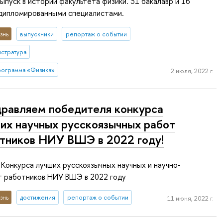
ыпуск в истории факультета физики. 31 бакалавр и 16
 дипломированными специалистами.
знь
выпускники
репортаж о событии
истратура
рограмма «Физика»
2 июля, 2022 г.
равляем победителя конкурса
их научных русскоязычных работ
тников НИУ ВШЭ в 2022 году!
Конкурса лучших русскоязычных научных и научно-
т работников НИУ ВШЭ в 2022 году
знь
достижения
репортаж о событии
11 июня, 2022 г.