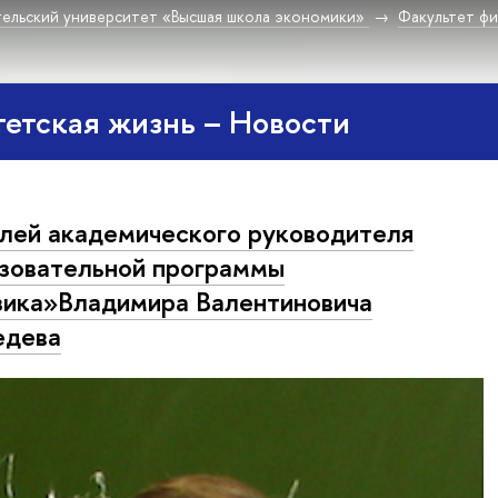
ельский университет «Высшая школа экономики»
Факультет фи
етская жизнь – Новости
ей академического руководителя
зовательной программы
ика»Владимира Валентиновича
едева