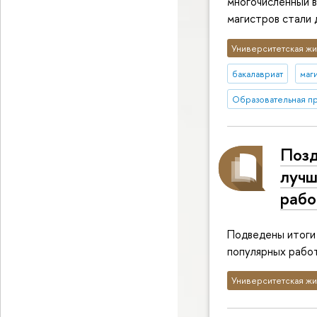
многочисленный в
магистров стали
Университетская жи
бакалавриат
маг
Образовательная п
Позд
лучш
рабо
Подведены итоги 
популярных рабо
Университетская жи