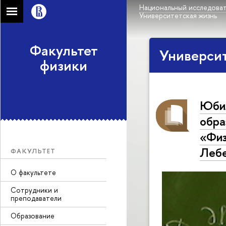
Национальный исследоват
Университетская жизнь
Факультет
Университ
физики
Юбил
обра
«Физ
Леб
ФАКУЛЬТЕТ
О факультете
Сотрудники и
преподаватели
Образование