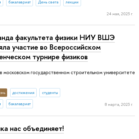
и
бакалавриат
День света
лекции
24 мая, 2023 г.
нда факультета физики НИУ ВШЭ
яла участие во Всероссийском
енческом турнире физиков
 в московском государственном строительном университете
знь
достижения
студенты
и
бакалавриат
8 марта, 2023 г.
ка нас объединяет!