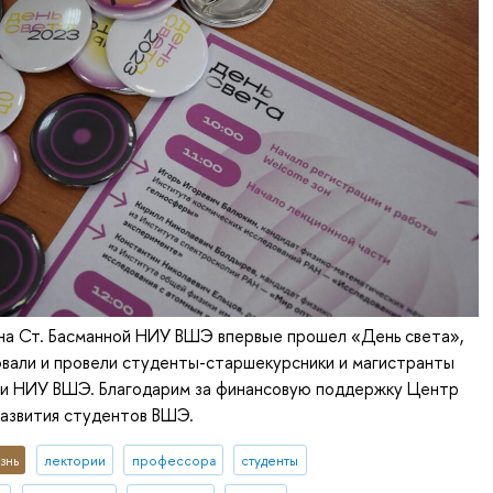
 на Ст. Басманной НИУ ВШЭ впервые прошел «День света»,
овали и провели студенты-старшекурсники и магистранты
ки НИУ ВШЭ. Благодарим за финансовую поддержку Центр
развития студентов ВШЭ.
знь
лектории
профессора
студенты