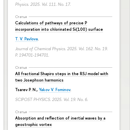
Physics. 2025. Vol. 111. No. 17.
Статья
Calculations of pathways of precise P
incorporation into chlorinated Si(100) surface
T. V. Pavlova
.
Journal of Chemical Physics. 2025. Vol. 162. No. 19.
P. 194701-194701.
Статья
All fractional Shapiro steps in the RSJ model with
two Josephson harmonics
Tsarev P. N.,
Yakov V. Fominov
.
SCIPOST PHYSICS. 2025. Vol. 19. No. 6.
Статья
Absorption and reflection of inertial waves by a
geostrophic vortex