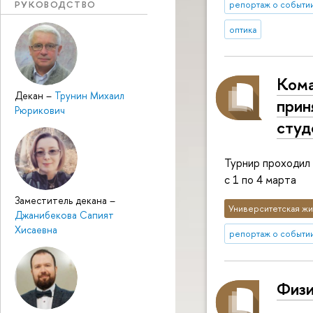
РУКОВОДСТВО
репортаж о событи
оптика
Кома
Декан
–
Трунин Михаил
прин
Рюрикович
студ
Турнир проходил
с 1 по 4 марта
Заместитель декана
–
Университетская жи
Джанибекова Сапият
Хисаевна
репортаж о событи
Физи