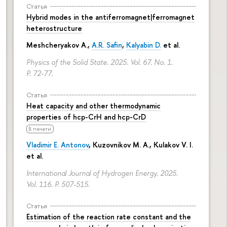
Статья
Hybrid modes in the antiferromagnet|ferromagnet
heterostructure
Meshcheryakov A.,
A.R. Safin
,
Kalyabin D.
et al.
Physics of the Solid State. 2025. Vol. 67. No. 1.
P. 72-77.
Статья
Heat capacity and other thermodynamic
properties of hcp-CrH and hcp-CrD
В печати
Vladimir E. Antonov
, Kuzovnikov M. A., Kulakov V. I.
et al.
International Journal of Hydrogen Energy. 2025.
Vol. 116.
P. 507-515.
Статья
Estimation of the reaction rate constant and the