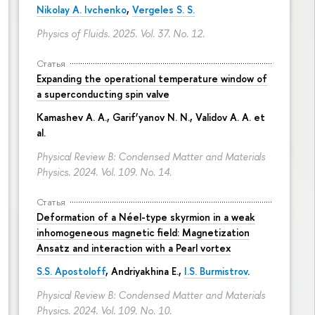
Nikolay A. Ivchenko
,
Vergeles S. S.
Physics of Fluids. 2025. Vol. 37. No. 12.
Статья
Expanding the operational temperature window of
a superconducting spin valve
Kamashev A. A., Garif’yanov N. N., Validov A. A. et
al.
Physical Review B: Condensed Matter and Materials
Physics. 2024. Vol. 109. No. 14.
Статья
Deformation of a Néel-type skyrmion in a weak
inhomogeneous magnetic field: Magnetization
Ansatz and interaction with a Pearl vortex
S.S. Apostoloff
, Andriyakhina E.,
I.S. Burmistrov
.
Physical Review B: Condensed Matter and Materials
Physics. 2024. Vol. 109. No. 10.