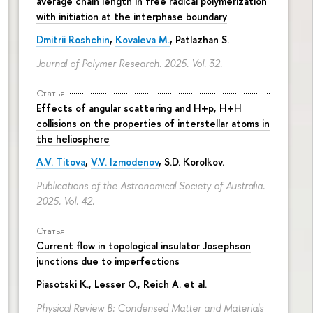
average chain length in free radical polymerization
with initiation at the interphase boundary
Dmitrii Roshchin
,
Kovaleva M.
, Patlazhan S.
Journal of Polymer Research. 2025. Vol. 32.
Статья
Effects of angular scattering and H+p, H+H
collisions on the properties of interstellar atoms in
the heliosphere
A.V. Titova
,
V.V. Izmodenov
,
S.D. Korolkov
.
Publications of the Astronomical Society of Australia.
2025. Vol. 42.
Статья
Current flow in topological insulator Josephson
junctions due to imperfections
Piasotski K., Lesser O., Reich A. et al.
Physical Review B: Condensed Matter and Materials