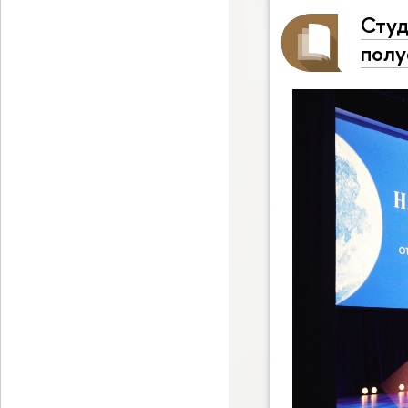
Студ
полу