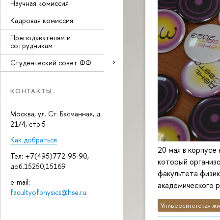
Научная комиссия
Кадровая комиссия
Преподавателям и
сотрудникам
Студенческий совет ФФ
КОНТАКТЫ
Москва, ул. Ст. Басманная, д.
21/4, стр.5
Как добраться
20 мая в корпусе
Тел: +7(495)772-95-90,
который организ
доб.15250,15169
факультета физи
e-mail:
академического 
facultyofphysics@hse.ru
Университетская жи