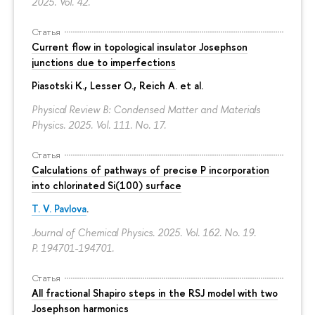
2025. Vol. 42.
Статья
Current flow in topological insulator Josephson
junctions due to imperfections
Piasotski K., Lesser O., Reich A. et al.
Physical Review B: Condensed Matter and Materials
Physics. 2025. Vol. 111. No. 17.
Статья
Calculations of pathways of precise P incorporation
into chlorinated Si(100) surface
T. V. Pavlova
.
Journal of Chemical Physics. 2025. Vol. 162. No. 19.
P. 194701-194701.
Статья
All fractional Shapiro steps in the RSJ model with two
Josephson harmonics