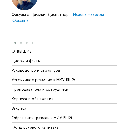
Факультет физики: Диспетчер
–
Исаева Надежда
Юрьевна
О ВЫШКЕ
ОБР
Цифры и факты
Лице
Руководство и структура
Довуз
Устойчивое развитие в НИУ ВШЭ
Олим
Преподаватели и сотрудники
Прием
Корпуса и общежития
Вышк
Закупки
Прием
Обращения граждан в НИУ ВШЭ
Аспир
Фонд целевого капитала
Допол