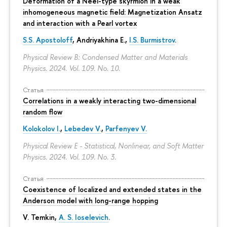
Deformation of a Néel-type skyrmion in a weak
inhomogeneous magnetic field: Magnetization Ansatz
and interaction with a Pearl vortex
S.S. Apostoloff
, Andriyakhina E.,
I.S. Burmistrov
.
Physical Review B: Condensed Matter and Materials
Physics. 2024. Vol. 109. No. 10.
Статья
Correlations in a weakly interacting two-dimensional
random flow
Kolokolov I.
,
Lebedev V.
,
Parfenyev V.
Physical Review E - Statistical, Nonlinear, and Soft Matter
Physics. 2024. Vol. 109. No. 3.
Статья
Coexistence of localized and extended states in the
Anderson model with long-range hopping
V. Temkin
,
A. S. Ioselevich
.