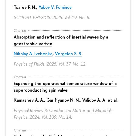
Tsarev P. N.,
Yakov V. Fominov
.
SCIPOST PHYSICS. 2025. Vol. 19. No. 6.
Статья
Absorption and reflection of inertial waves by a
geostrophic vortex
Nikolay A. Ivchenko
,
Vergeles S. S.
Physics of Fluids. 2025. Vol. 37. No. 12.
Статья
Expanding the operational temperature window of a
superconducting spin valve
Kamashev A. A., Garif’yanov N. N., Validov A. A. et al.
Physical Review B: Condensed Matter and Materials
Physics. 2024. Vol. 109. No. 14.
Статья