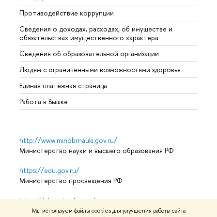
Противодействие коррупции
Центр
Сведения о доходах, расходах, об имуществе и
Бизне
обязательствах имущественного характера
Образ
Сведения об образовательной организации
Обрат
Людям с ограниченными возможностями здоровья
Единая платежная страница
Работа в Вышке
http://www.minobrnauki.gov.ru/
Министерство науки и высшего образования РФ
https://edu.gov.ru/
Министерство просвещения РФ
https://elearning.hse.ru/mooc
Массовые открытые онлайн-курсы
Мы используем файлы cookies для улучшения работы сайта