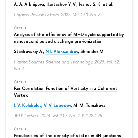
A. A. Arkhipova
, Kartashov Y. V., Ivanov S. K. et al.
Physical Review Letters. 2023. Vol. 130. No. 8.
Статья
Analysis of the efficiency of MHD cycle supported by
nanosecond pulsed discharge pre-ionization
Starikovskiy A.,
N L Aleksandrov
, Shneider M.
Plasma Sources Science and Technology. 2023. Vol. 32.
No. 3.
Статья
Pair Correlation Function of Vorticity in a Coherent
Vortex
I. V. Kolokolov
,
V. V. Lebedev
,
M. M. Tumakova
.
JETP Letters. 2023. Vol. 117. No. 2.
P. 122-125.
Статья
Peculiarities of the density of states in SN junctions