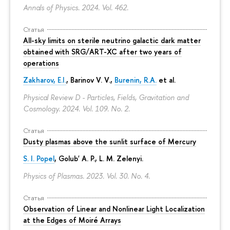
Annals of Physics. 2024. Vol. 462.
Статья
All-sky limits on sterile neutrino galactic dark matter
obtained with SRG/ART-XC after two years of
operations
Zakharov, E.I.
, Barinov V. V.,
Burenin, R.A.
et al.
Physical Review D - Particles, Fields, Gravitation and
Cosmology. 2024. Vol. 109. No. 2.
Статья
Dusty plasmas above the sunlit surface of Mercury
S. I. Popel
, Golub' A. P.,
L. M. Zelenyi
.
Physics of Plasmas. 2023. Vol. 30. No. 4.
Статья
Observation of Linear and Nonlinear Light Localization
at the Edges of Moiré Arrays