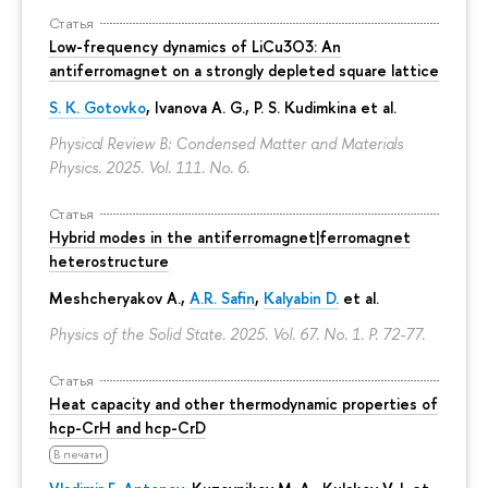
Статья
Low-frequency dynamics of LiCu3⁢O3: An
antiferromagnet on a strongly depleted square lattice
S. K. Gotovko
, Ivanova A. G.,
P. S. Kudimkina
et al.
Physical Review B: Condensed Matter and Materials
Physics. 2025. Vol. 111. No. 6.
Статья
Hybrid modes in the antiferromagnet|ferromagnet
heterostructure
Meshcheryakov A.,
A.R. Safin
,
Kalyabin D.
et al.
Physics of the Solid State. 2025. Vol. 67. No. 1.
P. 72-77.
Статья
Heat capacity and other thermodynamic properties of
hcp-CrH and hcp-CrD
В печати