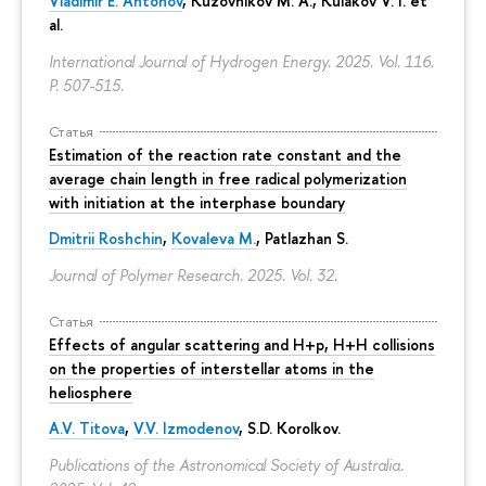
Vladimir E. Antonov
, Kuzovnikov M. A., Kulakov V. I. et
al.
International Journal of Hydrogen Energy. 2025. Vol. 116.
P. 507-515.
Статья
Estimation of the reaction rate constant and the
average chain length in free radical polymerization
with initiation at the interphase boundary
Dmitrii Roshchin
,
Kovaleva M.
, Patlazhan S.
Journal of Polymer Research. 2025. Vol. 32.
Статья
Effects of angular scattering and H+p, H+H collisions
on the properties of interstellar atoms in the
heliosphere
A.V. Titova
,
V.V. Izmodenov
,
S.D. Korolkov
.
Publications of the Astronomical Society of Australia.