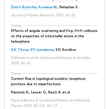
Dmitrii Roshchin
,
Kovaleva M.
, Patlazhan S.
Journal of Polymer Research. 2025. Vol. 32.
Статья
Effects of angular scattering and H+p, H+H collisions
on the properties of interstellar atoms in the
heliosphere
A.V. Titova
,
V.V. Izmodenov
,
S.D. Korolkov
.
Publications of the Astronomical Society of Australia.
2025. Vol. 42.
Статья
Current flow in topological insulator Josephson
junctions due to imperfections
Piasotski K., Lesser O., Reich A. et al.
Physical Review B: Condensed Matter and Materials
Physics. 2025. Vol. 111. No. 17.