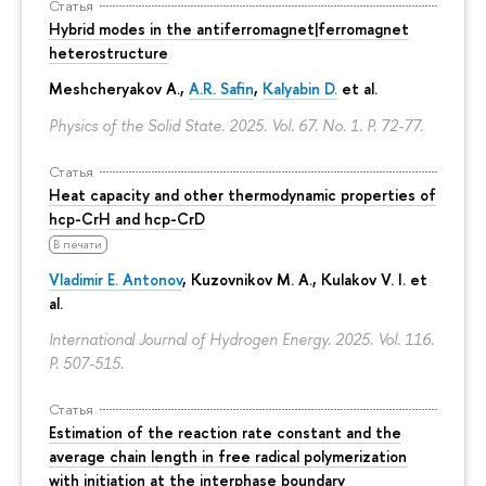
Статья
Hybrid modes in the antiferromagnet|ferromagnet
heterostructure
Meshcheryakov A.,
A.R. Safin
,
Kalyabin D.
et al.
Physics of the Solid State. 2025. Vol. 67. No. 1.
P. 72-77.
Статья
Heat capacity and other thermodynamic properties of
hcp-CrH and hcp-CrD
В печати
Vladimir E. Antonov
, Kuzovnikov M. A., Kulakov V. I. et
al.
International Journal of Hydrogen Energy. 2025. Vol. 116.
P. 507-515.
Статья
Estimation of the reaction rate constant and the
average chain length in free radical polymerization
with initiation at the interphase boundary