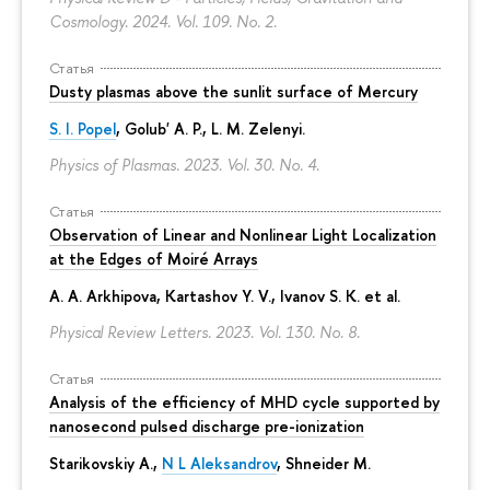
Cosmology. 2024. Vol. 109. No. 2.
Статья
Dusty plasmas above the sunlit surface of Mercury
S. I. Popel
, Golub' A. P.,
L. M. Zelenyi
.
Physics of Plasmas. 2023. Vol. 30. No. 4.
Статья
Observation of Linear and Nonlinear Light Localization
at the Edges of Moiré Arrays
A. A. Arkhipova
, Kartashov Y. V., Ivanov S. K. et al.
Physical Review Letters. 2023. Vol. 130. No. 8.
Статья
Analysis of the efficiency of MHD cycle supported by
nanosecond pulsed discharge pre-ionization
Starikovskiy A.,
N L Aleksandrov
, Shneider M.