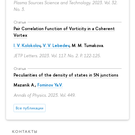
Plasma Sources Science and Technology. 2023. Vol. 32.
No. 3.
Статья
Pair Correlation Function of Vorticity in a Coherent
Vortex
I. V. Kolokolov
,
V. V. Lebedev
,
M. M. Tumakova
.
JETP Letters. 2023. Vol. 117. No. 2.
P. 122-125.
Статья
Peculiarities of the density of states in SN junctions
Mazanik A.,
Fominov Ya.V.
Annals of Physics. 2023. Vol. 449.
Все публикации
КОНТАКТЫ