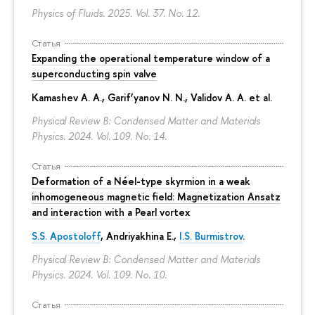
Physics of Fluids. 2025. Vol. 37. No. 12.
Статья
Expanding the operational temperature window of a
superconducting spin valve
Kamashev A. A., Garif’yanov N. N., Validov A. A. et al.
Physical Review B: Condensed Matter and Materials
Physics. 2024. Vol. 109. No. 14.
Статья
Deformation of a Néel-type skyrmion in a weak
inhomogeneous magnetic field: Magnetization Ansatz
and interaction with a Pearl vortex
S.S. Apostoloff
, Andriyakhina E.,
I.S. Burmistrov
.
Physical Review B: Condensed Matter and Materials
Physics. 2024. Vol. 109. No. 10.
Статья