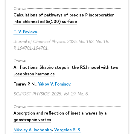
Статья
Calculations of pathways of precise P incorporation
into chlorinated Si(100) surface
T. V. Pavlova
.
Journal of Chemical Physics. 2025. Vol. 162. No. 19.
P. 194701-194701.
Статья
All fractional Shapiro steps in the RSJ model with two
Josephson harmonics
Tsarev P. N.,
Yakov V. Fominov
.
SCIPOST PHYSICS. 2025. Vol. 19. No. 6.
Статья
Absorption and reflection of inertial waves by a
geostrophic vortex
Nikolay A. Ivchenko
,
Vergeles S. S.