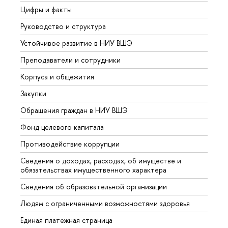
Цифры и факты
Лице
Руководство и структура
Довуз
Устойчивое развитие в НИУ ВШЭ
Олим
Преподаватели и сотрудники
Прием
Корпуса и общежития
Вышк
Закупки
Прием
Обращения граждан в НИУ ВШЭ
Аспир
Фонд целевого капитала
Допол
Противодействие коррупции
Центр
Сведения о доходах, расходах, об имуществе и
Бизне
обязательствах имущественного характера
Образ
Сведения об образовательной организации
Обрат
Людям с ограниченными возможностями здоровья
Единая платежная страница