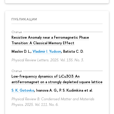
ПУБЛИКАЦИИ
Статья
Resistive Anomaly near a Ferromagnetic Phase
Transition: A Classical Memory Effect
Maslov D. L.,
Vladimir I. Yudson
, Batista C. D.
Physical Review Letters. 2025. Vol. 135. No. 3.
Статья
Low-frequency dynamics of LiCu3⁢O3: An
antiferromagnet on a strongly depleted square lattice
S. K. Gotovko
, Ivanova A. G.,
P. S. Kudimkina
et al.
Physical Review B: Condensed Matter and Materials
Physics. 2025. Vol. 111. No. 6.