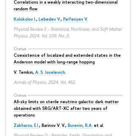
Correlations in a weakly interacting two-dimensional
random flow
Kolokolov I.
,
Lebedev V.
,
Parfenyev V.
Physical Review E - Statistical, Nonlinear, and Soft Matter
Physics. 2024. Vol. 109. No. 3.
Статья
Coexistence of localized and extended states in the
Anderson model with long-range hopping
V. Temkin
,
A. S. Ioselevich
.
Annals of Physics. 2024. Vol. 462.
Статья
All-sky limits on sterile neutrino galactic dark matter
obtained with SRG/ART-XC after two years of
operations
Zakharov, E.I.
, Barinov V. V.,
Burenin, R.A.
et al.
Physical Review D - Particles, Fields, Gravitation and