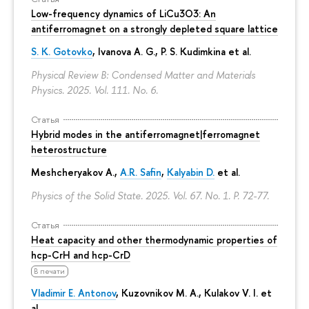
Low-frequency dynamics of LiCu3⁢O3: An
antiferromagnet on a strongly depleted square lattice
S. K. Gotovko
, Ivanova A. G.,
P. S. Kudimkina
et al.
Physical Review B: Condensed Matter and Materials
Physics. 2025. Vol. 111. No. 6.
Статья
Hybrid modes in the antiferromagnet|ferromagnet
heterostructure
Meshcheryakov A.,
A.R. Safin
,
Kalyabin D.
et al.
Physics of the Solid State. 2025. Vol. 67. No. 1.
P. 72-77.
Статья
Heat capacity and other thermodynamic properties of
hcp-CrH and hcp-CrD
В печати
Vladimir E. Antonov
, Kuzovnikov M. A., Kulakov V. I. et
al.