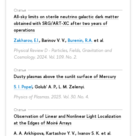
Статья
All-sky limits on sterile neutrino galactic dark matter
obtained with SRG/ART-XC after two years of
operations
Zakharov, E.I.
, Barinov V. V.,
Burenin, R.A.
et al.
Physical Review D - Particles, Fields, Gravitation and
Cosmology. 2024. Vol. 109. No. 2.
Статья
Dusty plasmas above the sunlit surface of Mercury
S. I. Popel
, Golub' A. P.,
L. M. Zelenyi
.
Physics of Plasmas. 2023. Vol. 30. No. 4.
Статья
Observation of Linear and Nonlinear Light Localization
at the Edges of Moiré Arrays
A. A. Arkhipova
, Kartashov Y. V., Ivanov S. K. et al.