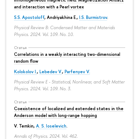
and interaction with a Pearl vortex
S.S. Apostoloff
, Andriyakhina E.,
I.S. Burmistrov
.
Physical Review B: Condensed Matter and Materials
Physics. 2024. Vol. 109. No. 10.
Статья
Correlations in a weakly interacting two-dimensional
random flow
Kolokolov I.
,
Lebedev V.
,
Parfenyev V.
Physical Review E - Statistical, Nonlinear, and Soft Matter
Physics. 2024. Vol. 109. No. 3.
Статья
Coexistence of localized and extended states in the
Anderson model with long-range hopping
V. Temkin
,
A. S. Ioselevich
.
Annals of Physics. 2024. Vol. 462.