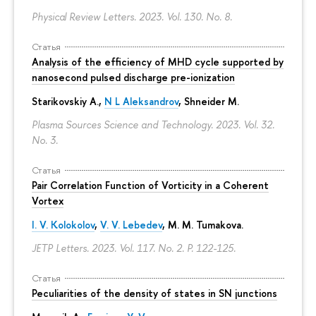
Physical Review Letters. 2023. Vol. 130. No. 8.
Статья
Analysis of the efficiency of MHD cycle supported by
nanosecond pulsed discharge pre-ionization
Starikovskiy A.,
N L Aleksandrov
, Shneider M.
Plasma Sources Science and Technology. 2023. Vol. 32.
No. 3.
Статья
Pair Correlation Function of Vorticity in a Coherent
Vortex
I. V. Kolokolov
,
V. V. Lebedev
,
M. M. Tumakova
.
JETP Letters. 2023. Vol. 117. No. 2.
P. 122-125.
Статья
Peculiarities of the density of states in SN junctions