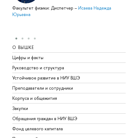
Факультет физики: Диспетчер
–
Исаева Надежда
Юрьевна
О ВЫШКЕ
ОБР
Цифры и факты
Лице
Руководство и структура
Довуз
Устойчивое развитие в НИУ ВШЭ
Олим
Преподаватели и сотрудники
Прием
Корпуса и общежития
Вышк
Закупки
Прием
Обращения граждан в НИУ ВШЭ
Аспир
Фонд целевого капитала
Допол