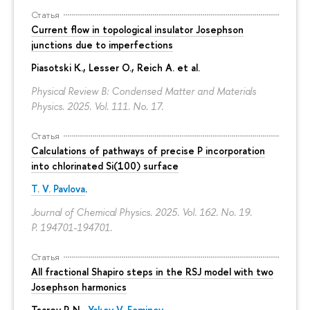
Статья
Current flow in topological insulator Josephson
junctions due to imperfections
Piasotski K., Lesser O., Reich A. et al.
Physical Review B: Condensed Matter and Materials
Physics. 2025. Vol. 111. No. 17.
Статья
Calculations of pathways of precise P incorporation
into chlorinated Si(100) surface
T. V. Pavlova
.
Journal of Chemical Physics. 2025. Vol. 162. No. 19.
P. 194701-194701.
Статья
All fractional Shapiro steps in the RSJ model with two
Josephson harmonics
Tsarev P. N.,
Yakov V. Fominov
.