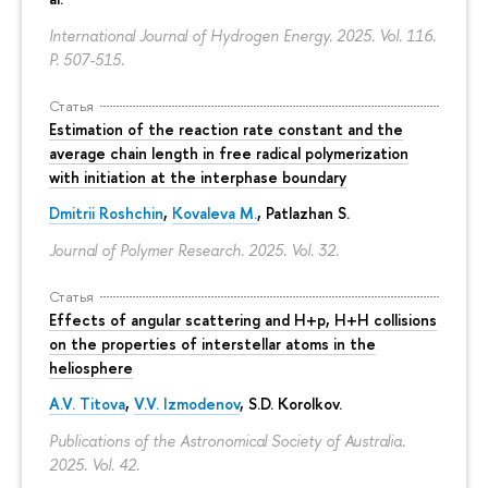
International Journal of Hydrogen Energy. 2025. Vol. 116.
P. 507-515.
Статья
Estimation of the reaction rate constant and the
average chain length in free radical polymerization
with initiation at the interphase boundary
Dmitrii Roshchin
,
Kovaleva M.
, Patlazhan S.
Journal of Polymer Research. 2025. Vol. 32.
Статья
Effects of angular scattering and H+p, H+H collisions
on the properties of interstellar atoms in the
heliosphere
A.V. Titova
,
V.V. Izmodenov
,
S.D. Korolkov
.
Publications of the Astronomical Society of Australia.
2025. Vol. 42.