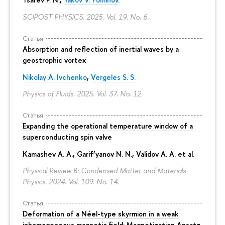
SCIPOST PHYSICS. 2025. Vol. 19. No. 6.
Статья
Absorption and reflection of inertial waves by a
geostrophic vortex
Nikolay A. Ivchenko
,
Vergeles S. S.
Physics of Fluids. 2025. Vol. 37. No. 12.
Статья
Expanding the operational temperature window of a
superconducting spin valve
Kamashev A. A., Garif’yanov N. N., Validov A. A. et al.
Physical Review B: Condensed Matter and Materials
Physics. 2024. Vol. 109. No. 14.
Статья
Deformation of a Néel-type skyrmion in a weak
inhomogeneous magnetic field: Magnetization Ansatz