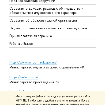
Противодействие коррупции
Центр
Сведения о доходах, расходах, об имуществе и
Бизне
обязательствах имущественного характера
Образ
Сведения об образовательной организации
Обрат
Людям с ограниченными возможностями здоровья
Единая платежная страница
Работа в Вышке
http://www.minobrnauki.gov.ru/
Министерство науки и высшего образования РФ
https://edu.gov.ru/
Министерство просвещения РФ
https://elearning.hse.ru/mooc
Массовые открытые онлайн-курсы
Мы используем файлы cookies для улучшения работы сайта
НИУ ВШЭ и большего удобства его использования. Более
подробную информацию об использовании файлов cookies