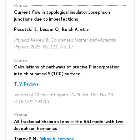
Статья
Current flow in topological insulator Josephson
junctions due to imperfections
Piasotski K., Lesser O., Reich A. et al.
Physical Review B: Condensed Matter and Materials
Physics. 2025. Vol. 111. No. 17.
Статья
Calculations of pathways of precise P incorporation
into chlorinated Si(100) surface
T. V. Pavlova
.
Journal of Chemical Physics. 2025. Vol. 162. No. 19.
P. 194701-194701.
Статья
All fractional Shapiro steps in the RSJ model with two
Josephson harmonics
Tsarev P. N.,
Yakov V. Fominov
.