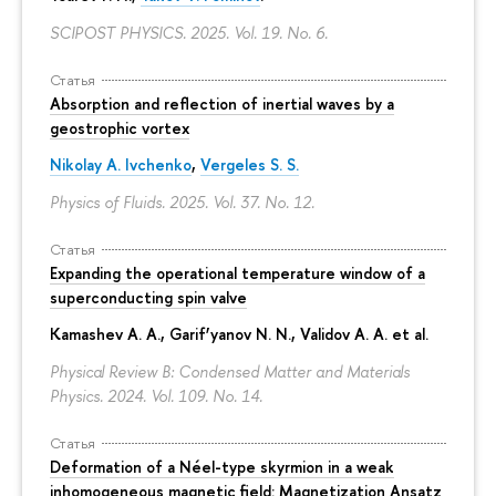
SCIPOST PHYSICS. 2025. Vol. 19. No. 6.
Статья
Absorption and reflection of inertial waves by a
geostrophic vortex
Nikolay A. Ivchenko
,
Vergeles S. S.
Physics of Fluids. 2025. Vol. 37. No. 12.
Статья
Expanding the operational temperature window of a
superconducting spin valve
Kamashev A. A., Garif’yanov N. N., Validov A. A. et al.
Physical Review B: Condensed Matter and Materials
Physics. 2024. Vol. 109. No. 14.
Статья
Deformation of a Néel-type skyrmion in a weak
inhomogeneous magnetic field: Magnetization Ansatz