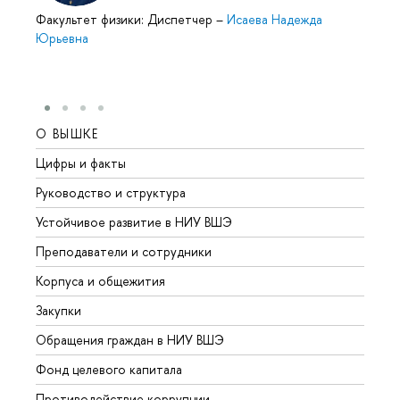
Факультет физики: Диспетчер
–
Исаева Надежда
Юрьевна
О ВЫШКЕ
ОБР
Цифры и факты
Лице
Руководство и структура
Довуз
Устойчивое развитие в НИУ ВШЭ
Олим
Преподаватели и сотрудники
Прием
Корпуса и общежития
Вышк
Закупки
Прием
Обращения граждан в НИУ ВШЭ
Аспир
Фонд целевого капитала
Допол
Противодействие коррупции
Центр