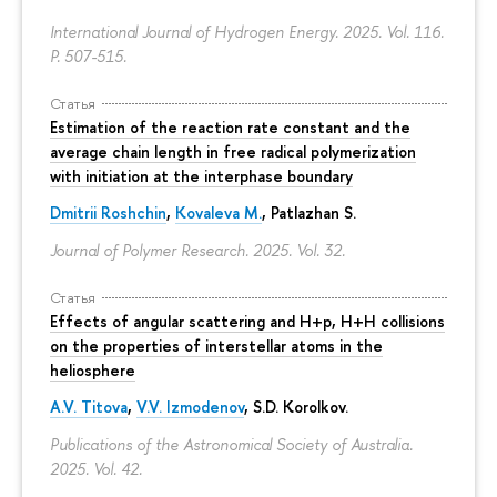
International Journal of Hydrogen Energy. 2025. Vol. 116.
P. 507-515.
Статья
Estimation of the reaction rate constant and the
average chain length in free radical polymerization
with initiation at the interphase boundary
Dmitrii Roshchin
,
Kovaleva M.
, Patlazhan S.
Journal of Polymer Research. 2025. Vol. 32.
Статья
Effects of angular scattering and H+p, H+H collisions
on the properties of interstellar atoms in the
heliosphere
A.V. Titova
,
V.V. Izmodenov
,
S.D. Korolkov
.
Publications of the Astronomical Society of Australia.
2025. Vol. 42.