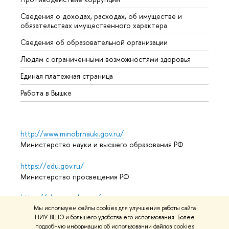
Сведения о доходах, расходах, об имуществе и
Бизне
обязательствах имущественного характера
Образ
Сведения об образовательной организации
Обрат
Людям с ограниченными возможностями здоровья
Единая платежная страница
Работа в Вышке
http://www.minobrnauki.gov.ru/
Министерство науки и высшего образования РФ
https://edu.gov.ru/
Министерство просвещения РФ
https://elearning.hse.ru/mooc
Массовые открытые онлайн-курсы
Мы используем файлы cookies для улучшения работы сайта
НИУ ВШЭ и большего удобства его использования. Более
подробную информацию об использовании файлов cookies