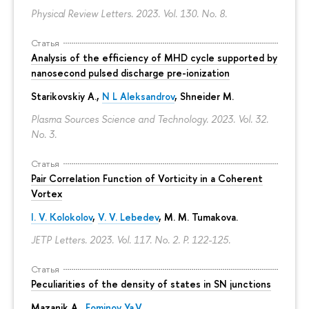
Physical Review Letters. 2023. Vol. 130. No. 8.
Статья
Analysis of the efficiency of MHD cycle supported by
nanosecond pulsed discharge pre-ionization
Starikovskiy A.,
N L Aleksandrov
, Shneider M.
Plasma Sources Science and Technology. 2023. Vol. 32.
No. 3.
Статья
Pair Correlation Function of Vorticity in a Coherent
Vortex
I. V. Kolokolov
,
V. V. Lebedev
,
M. M. Tumakova
.
JETP Letters. 2023. Vol. 117. No. 2.
P. 122-125.
Статья
Peculiarities of the density of states in SN junctions
Mazanik A.,
Fominov Ya.V.