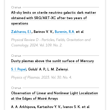
Статья
All-sky limits on sterile neutrino galactic dark matter
obtained with SRG/ART-XC after two years of
operations
Zakharov, E.I.
, Barinov V. V.,
Burenin, R.A.
et al.
Physical Review D - Particles, Fields, Gravitation and
Cosmology. 2024. Vol. 109. No. 2.
Статья
Dusty plasmas above the sunlit surface of Mercury
S. I. Popel
, Golub' A. P.,
L. M. Zelenyi
.
Physics of Plasmas. 2023. Vol. 30. No. 4.
Статья
Observation of Linear and Nonlinear Light Localization
at the Edges of Moiré Arrays
A. A. Arkhipova
, Kartashov Y. V., Ivanov S. K. et al.