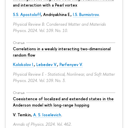
and interaction with a Pearl vortex
S.S. Apostoloff
, Andriyakhina E.,
I.S. Burmistrov
.
Physical Review B: Condensed Matter and Materials
Physics. 2024. Vol. 109. No. 10.
Статья
Correlations in a weakly interacting two-dimensional
random flow
Kolokolov I.
,
Lebedev V.
,
Parfenyev V.
Physical Review E - Statistical, Nonlinear, and Soft Matter
Physics. 2024. Vol. 109. No. 3.
Статья
Coexistence of localized and extended states in the
Anderson model with long-range hopping
V. Temkin
,
A. S. Ioselevich
.
Annals of Physics. 2024. Vol. 462.