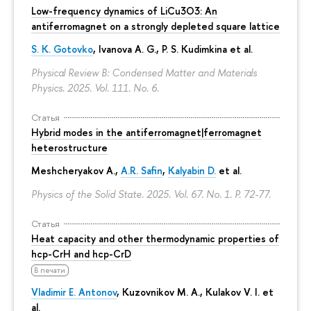
Low-frequency dynamics of LiCu3⁢O3: An
antiferromagnet on a strongly depleted square lattice
S. K. Gotovko
, Ivanova A. G.,
P. S. Kudimkina
et al.
Physical Review B: Condensed Matter and Materials
Physics. 2025. Vol. 111. No. 6.
Статья
Hybrid modes in the antiferromagnet|ferromagnet
heterostructure
Meshcheryakov A.,
A.R. Safin
,
Kalyabin D.
et al.
Physics of the Solid State. 2025. Vol. 67. No. 1.
P. 72-77.
Статья
Heat capacity and other thermodynamic properties of
hcp-CrH and hcp-CrD
В печати
Vladimir E. Antonov
, Kuzovnikov M. A., Kulakov V. I. et
al.