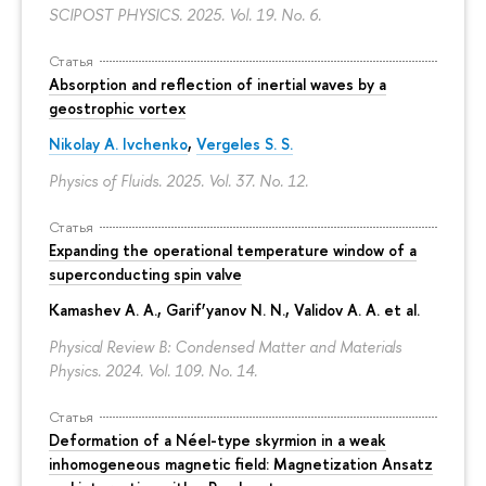
SCIPOST PHYSICS. 2025. Vol. 19. No. 6.
Статья
Absorption and reflection of inertial waves by a
geostrophic vortex
Nikolay A. Ivchenko
,
Vergeles S. S.
Physics of Fluids. 2025. Vol. 37. No. 12.
Статья
Expanding the operational temperature window of a
superconducting spin valve
Kamashev A. A., Garif’yanov N. N., Validov A. A. et al.
Physical Review B: Condensed Matter and Materials
Physics. 2024. Vol. 109. No. 14.
Статья
Deformation of a Néel-type skyrmion in a weak
inhomogeneous magnetic field: Magnetization Ansatz