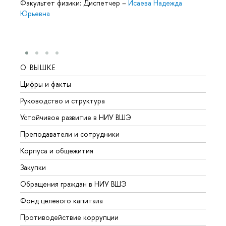
Факультет физики: Диспетчер
–
Исаева Надежда
Юрьевна
О ВЫШКЕ
ОБР
Цифры и факты
Лице
Руководство и структура
Довуз
Устойчивое развитие в НИУ ВШЭ
Олим
Преподаватели и сотрудники
Прием
Корпуса и общежития
Вышк
Закупки
Прием
Обращения граждан в НИУ ВШЭ
Аспир
Фонд целевого капитала
Допол
Противодействие коррупции
Центр