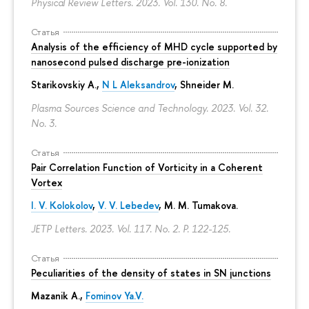
Physical Review Letters. 2023. Vol. 130. No. 8.
Статья
Analysis of the efficiency of MHD cycle supported by
nanosecond pulsed discharge pre-ionization
Starikovskiy A.,
N L Aleksandrov
, Shneider M.
Plasma Sources Science and Technology. 2023. Vol. 32.
No. 3.
Статья
Pair Correlation Function of Vorticity in a Coherent
Vortex
I. V. Kolokolov
,
V. V. Lebedev
,
M. M. Tumakova
.
JETP Letters. 2023. Vol. 117. No. 2.
P. 122-125.
Статья
Peculiarities of the density of states in SN junctions
Mazanik A.,
Fominov Ya.V.