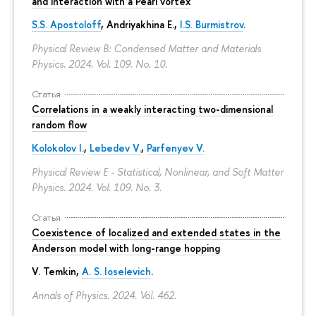
and interaction with a Pearl vortex
S.S. Apostoloff
, Andriyakhina E.,
I.S. Burmistrov
.
Physical Review B: Condensed Matter and Materials
Physics. 2024. Vol. 109. No. 10.
Статья
Correlations in a weakly interacting two-dimensional
random flow
Kolokolov I.
,
Lebedev V.
,
Parfenyev V.
Physical Review E - Statistical, Nonlinear, and Soft Matter
Physics. 2024. Vol. 109. No. 3.
Статья
Coexistence of localized and extended states in the
Anderson model with long-range hopping
V. Temkin
,
A. S. Ioselevich
.
Annals of Physics. 2024. Vol. 462.