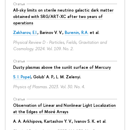
Статья
All-sky limits on sterile neutrino galactic dark matter
obtained with SRG/ART-XC after two years of
operations
Zakharov, E.I.
, Barinov V. V.,
Burenin, R.A.
et al.
Physical Review D - Particles, Fields, Gravitation and
Cosmology. 2024. Vol. 109. No. 2.
Статья
Dusty plasmas above the sunlit surface of Mercury
S. I. Popel
, Golub' A. P.,
L. M. Zelenyi
.
Physics of Plasmas. 2023. Vol. 30. No. 4.
Статья
Observation of Linear and Nonlinear Light Localization
at the Edges of Moiré Arrays
A. A. Arkhipova
, Kartashov Y. V., Ivanov S. K. et al.