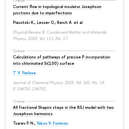
Статья
Current flow in topological insulator Josephson
junctions due to imperfections
Piasotski K., Lesser O., Reich A. et al.
Physical Review B: Condensed Matter and Materials
Physics. 2025. Vol. 111. No. 17.
Статья
Calculations of pathways of precise P incorporation
into chlorinated Si(100) surface
T. V. Pavlova
.
Journal of Chemical Physics. 2025. Vol. 162. No. 19.
P. 194701-194701.
Статья
All fractional Shapiro steps in the RSJ model with two
Josephson harmonics
Tsarev P. N.,
Yakov V. Fominov
.