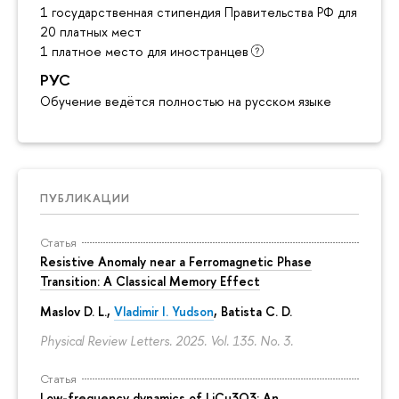
1 государственная стипендия Правительства РФ для инос
20 платных мест
1 платное место для иностранцев
РУС
Обучение ведётся полностью на русском языке
ПУБЛИКАЦИИ
Статья
Resistive Anomaly near a Ferromagnetic Phase
Transition: A Classical Memory Effect
Maslov D. L.,
Vladimir I. Yudson
, Batista C. D.
Physical Review Letters. 2025. Vol. 135. No. 3.
Статья
Low-frequency dynamics of LiCu3⁢O3: An