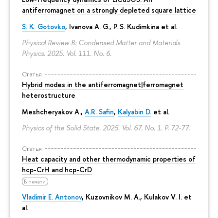
antiferromagnet on a strongly depleted square lattice
S. K. Gotovko
, Ivanova A. G.,
P. S. Kudimkina
et al.
Physical Review B: Condensed Matter and Materials
Physics. 2025. Vol. 111. No. 6.
Статья
Hybrid modes in the antiferromagnet|ferromagnet
heterostructure
Meshcheryakov A.,
A.R. Safin
,
Kalyabin D.
et al.
Physics of the Solid State. 2025. Vol. 67. No. 1.
P. 72-77.
Статья
Heat capacity and other thermodynamic properties of
hcp-CrH and hcp-CrD
В печати
Vladimir E. Antonov
, Kuzovnikov M. A., Kulakov V. I. et
al.