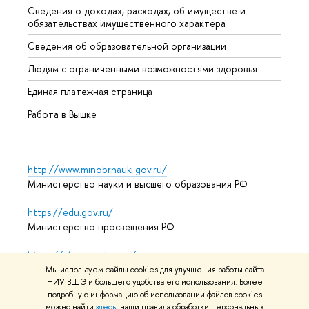
Сведения о доходах, расходах, об имуществе и
Бизне
обязательствах имущественного характера
Образ
Сведения об образовательной организации
Обрат
Людям с ограниченными возможностями здоровья
Единая платежная страница
Работа в Вышке
http://www.minobrnauki.gov.ru/
Министерство науки и высшего образования РФ
https://edu.gov.ru/
Министерство просвещения РФ
https://elearning.hse.ru/mooc
Массовые открытые онлайн-курсы
Мы используем файлы cookies для улучшения работы сайта
НИУ ВШЭ и большего удобства его использования. Более
подробную информацию об использовании файлов cookies
можно найти
здесь
, наши правила обработки персональных