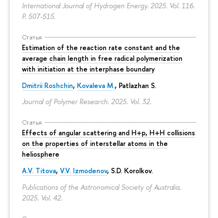
International Journal of Hydrogen Energy. 2025. Vol. 116.
P. 507-515.
Статья
Estimation of the reaction rate constant and the
average chain length in free radical polymerization
with initiation at the interphase boundary
Dmitrii Roshchin
,
Kovaleva M.
, Patlazhan S.
Journal of Polymer Research. 2025. Vol. 32.
Статья
Effects of angular scattering and H+p, H+H collisions
on the properties of interstellar atoms in the
heliosphere
A.V. Titova
,
V.V. Izmodenov
,
S.D. Korolkov
.
Publications of the Astronomical Society of Australia.
2025. Vol. 42.