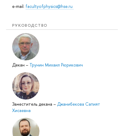
e-mail:
facultyofphysics@hse.ru
РУКОВОДСТВО
Декан
–
Трунин Михаил Рюрикович
Заместитель декана
–
Джанибекова Сапият
Хисаевна