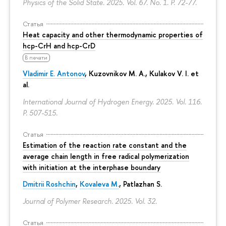
Physics of the Solid State. 2025. Vol. 67. No. 1.
P. 72-77.
Статья
Heat capacity and other thermodynamic properties of
hcp-CrH and hcp-CrD
В печати
Vladimir E. Antonov
, Kuzovnikov M. A., Kulakov V. I. et
al.
International Journal of Hydrogen Energy. 2025. Vol. 116.
P. 507-515.
Статья
Estimation of the reaction rate constant and the
average chain length in free radical polymerization
with initiation at the interphase boundary
Dmitrii Roshchin
,
Kovaleva M.
, Patlazhan S.
Journal of Polymer Research. 2025. Vol. 32.
Статья