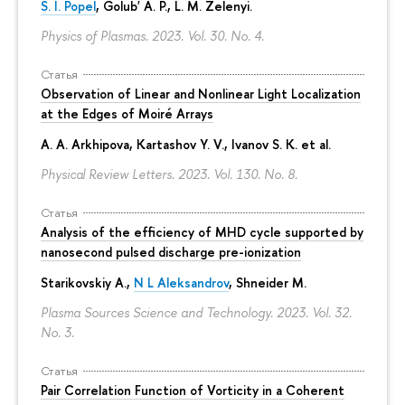
S. I. Popel
, Golub' A. P.,
L. M. Zelenyi
.
Physics of Plasmas. 2023. Vol. 30. No. 4.
Статья
Observation of Linear and Nonlinear Light Localization
at the Edges of Moiré Arrays
A. A. Arkhipova
, Kartashov Y. V., Ivanov S. K. et al.
Physical Review Letters. 2023. Vol. 130. No. 8.
Статья
Analysis of the efficiency of MHD cycle supported by
nanosecond pulsed discharge pre-ionization
Starikovskiy A.,
N L Aleksandrov
, Shneider M.
Plasma Sources Science and Technology. 2023. Vol. 32.
No. 3.
Статья
Pair Correlation Function of Vorticity in a Coherent