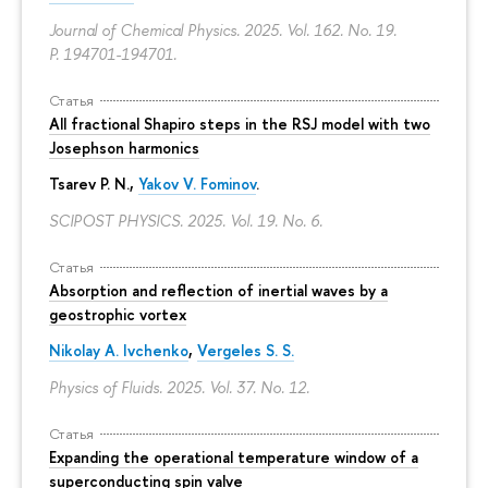
Journal of Chemical Physics. 2025. Vol. 162. No. 19.
P. 194701-194701.
Статья
All fractional Shapiro steps in the RSJ model with two
Josephson harmonics
Tsarev P. N.,
Yakov V. Fominov
.
SCIPOST PHYSICS. 2025. Vol. 19. No. 6.
Статья
Absorption and reflection of inertial waves by a
geostrophic vortex
Nikolay A. Ivchenko
,
Vergeles S. S.
Physics of Fluids. 2025. Vol. 37. No. 12.
Статья
Expanding the operational temperature window of a
superconducting spin valve