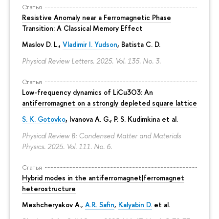
Статья
Resistive Anomaly near a Ferromagnetic Phase
Transition: A Classical Memory Effect
Maslov D. L.,
Vladimir I. Yudson
, Batista C. D.
Physical Review Letters. 2025. Vol. 135. No. 3.
Статья
Low-frequency dynamics of LiCu3⁢O3: An
antiferromagnet on a strongly depleted square lattice
S. K. Gotovko
, Ivanova A. G.,
P. S. Kudimkina
et al.
Physical Review B: Condensed Matter and Materials
Physics. 2025. Vol. 111. No. 6.
Статья
Hybrid modes in the antiferromagnet|ferromagnet
heterostructure
Meshcheryakov A.,
A.R. Safin
,
Kalyabin D.
et al.