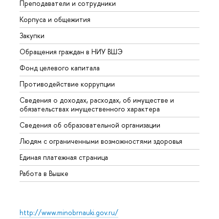
Преподаватели и сотрудники
Прием
Корпуса и общежития
Вышк
Закупки
Прием
Обращения граждан в НИУ ВШЭ
Аспир
Фонд целевого капитала
Допол
Противодействие коррупции
Центр
Сведения о доходах, расходах, об имуществе и
Бизне
обязательствах имущественного характера
Образ
Сведения об образовательной организации
Обрат
Людям с ограниченными возможностями здоровья
Единая платежная страница
Работа в Вышке
http://www.minobrnauki.gov.ru/