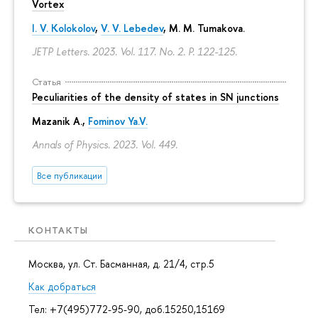
Vortex
I. V. Kolokolov
,
V. V. Lebedev
,
M. M. Tumakova
.
JETP Letters. 2023. Vol. 117. No. 2.
P. 122-125.
Статья
Peculiarities of the density of states in SN junctions
Mazanik A.,
Fominov Ya.V.
Annals of Physics. 2023. Vol. 449.
Все публикации
КОНТАКТЫ
Москва, ул. Ст. Басманная, д. 21/4, стр.5
Как добраться
Тел: +7(495)772-95-90, доб.15250,15169