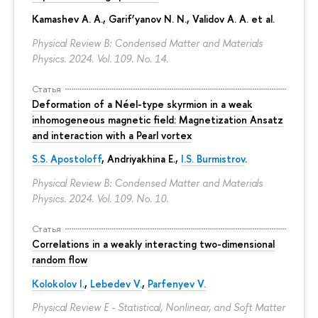
Kamashev A. A., Garif’yanov N. N., Validov A. A. et al.
Physical Review B: Condensed Matter and Materials
Physics. 2024. Vol. 109. No. 14.
Статья
Deformation of a Néel-type skyrmion in a weak
inhomogeneous magnetic field: Magnetization Ansatz
and interaction with a Pearl vortex
S.S. Apostoloff
, Andriyakhina E.,
I.S. Burmistrov
.
Physical Review B: Condensed Matter and Materials
Physics. 2024. Vol. 109. No. 10.
Статья
Correlations in a weakly interacting two-dimensional
random flow
Kolokolov I.
,
Lebedev V.
,
Parfenyev V.
Physical Review E - Statistical, Nonlinear, and Soft Matter