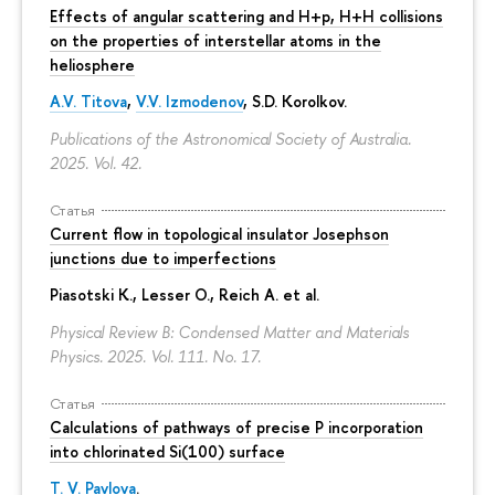
Effects of angular scattering and H+p, H+H collisions
on the properties of interstellar atoms in the
heliosphere
A.V. Titova
,
V.V. Izmodenov
,
S.D. Korolkov
.
Publications of the Astronomical Society of Australia.
2025. Vol. 42.
Статья
Current flow in topological insulator Josephson
junctions due to imperfections
Piasotski K., Lesser O., Reich A. et al.
Physical Review B: Condensed Matter and Materials
Physics. 2025. Vol. 111. No. 17.
Статья
Calculations of pathways of precise P incorporation
into chlorinated Si(100) surface
T. V. Pavlova
.