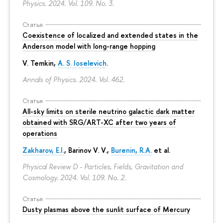
Physics. 2024. Vol. 109. No. 3.
Статья
Coexistence of localized and extended states in the
Anderson model with long-range hopping
V. Temkin
,
A. S. Ioselevich
.
Annals of Physics. 2024. Vol. 462.
Статья
All-sky limits on sterile neutrino galactic dark matter
obtained with SRG/ART-XC after two years of
operations
Zakharov, E.I.
, Barinov V. V.,
Burenin, R.A.
et al.
Physical Review D - Particles, Fields, Gravitation and
Cosmology. 2024. Vol. 109. No. 2.
Статья
Dusty plasmas above the sunlit surface of Mercury