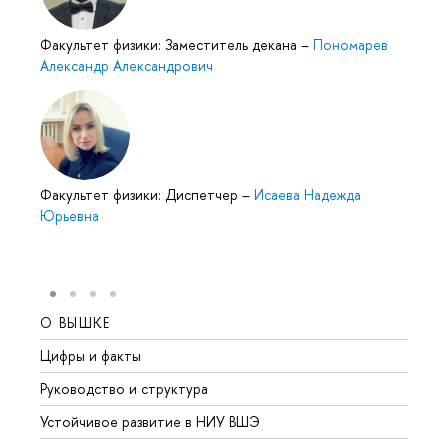
Факультет физики: Заместитель декана
–
Пономарев
Александр Александрович
Факультет физики: Диспетчер
–
Исаева Надежда
Юрьевна
О ВЫШКЕ
ОБР
Цифры и факты
Лице
Руководство и структура
Довуз
Устойчивое развитие в НИУ ВШЭ
Олим