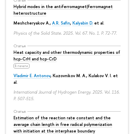
Hybrid modes in the antiferromagnet|ferromagnet
heterostructure
Meshcheryakov A.,
A.R. Safin
,
Kalyabin D.
et al.
Physics of the Solid State. 2025. Vol. 67. No. 1.
P. 72-77.
Статья
Heat capacity and other thermodynamic properties of
hcp-CrH and hcp-CrD
В печати
Vladimir E. Antonov
, Kuzovnikov M. A., Kulakov V. I. et
al.
International Journal of Hydrogen Energy. 2025. Vol. 116.
P. 507-515.
Статья
Estimation of the reaction rate constant and the
average chain length in free radical polymerization
with initiation at the interphase boundary