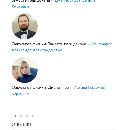
Заместитель декана
–
Джанибекова Сапият
Хисаевна
Факультет физики: Заместитель декана
–
Пономарев
Александр Александрович
Факультет физики: Диспетчер
–
Исаева Надежда
Юрьевна
О ВЫШКЕ
ОБР