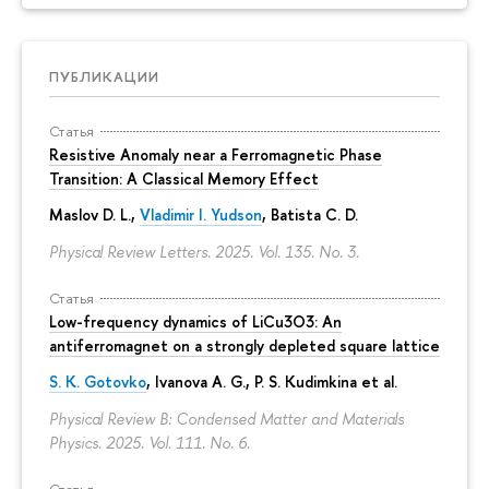
ПУБЛИКАЦИИ
Статья
Resistive Anomaly near a Ferromagnetic Phase
Transition: A Classical Memory Effect
Maslov D. L.,
Vladimir I. Yudson
, Batista C. D.
Physical Review Letters. 2025. Vol. 135. No. 3.
Статья
Low-frequency dynamics of LiCu3⁢O3: An
antiferromagnet on a strongly depleted square lattice
S. K. Gotovko
, Ivanova A. G.,
P. S. Kudimkina
et al.
Physical Review B: Condensed Matter and Materials
Physics. 2025. Vol. 111. No. 6.
Статья