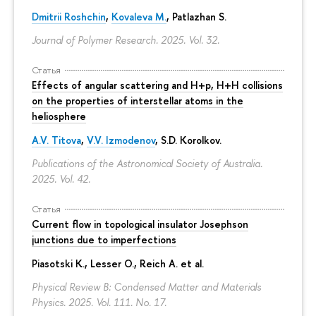
Dmitrii Roshchin
,
Kovaleva M.
, Patlazhan S.
Journal of Polymer Research. 2025. Vol. 32.
Статья
Effects of angular scattering and H+p, H+H collisions
on the properties of interstellar atoms in the
heliosphere
A.V. Titova
,
V.V. Izmodenov
,
S.D. Korolkov
.
Publications of the Astronomical Society of Australia.
2025. Vol. 42.
Статья
Current flow in topological insulator Josephson
junctions due to imperfections
Piasotski K., Lesser O., Reich A. et al.
Physical Review B: Condensed Matter and Materials
Physics. 2025. Vol. 111. No. 17.