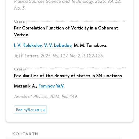
Plasma Sources Science and Technology. 2023. Vol. 32.
No. 3.
Статья
Pair Correlation Function of Vorticity in a Coherent
Vortex
I. V. Kolokolov
,
V. V. Lebedev
,
M. M. Tumakova
.
JETP Letters. 2023. Vol. 117. No. 2.
P. 122-125.
Статья
Peculiarities of the density of states in SN junctions
Mazanik A.,
Fominov Ya.V.
Annals of Physics. 2023. Vol. 449.
Все публикации
КОНТАКТЫ