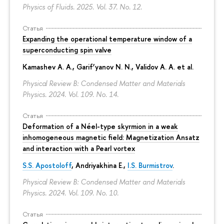
Physics of Fluids. 2025. Vol. 37. No. 12.
Статья
Expanding the operational temperature window of a
superconducting spin valve
Kamashev A. A., Garif’yanov N. N., Validov A. A. et al.
Physical Review B: Condensed Matter and Materials
Physics. 2024. Vol. 109. No. 14.
Статья
Deformation of a Néel-type skyrmion in a weak
inhomogeneous magnetic field: Magnetization Ansatz
and interaction with a Pearl vortex
S.S. Apostoloff
, Andriyakhina E.,
I.S. Burmistrov
.
Physical Review B: Condensed Matter and Materials
Physics. 2024. Vol. 109. No. 10.
Статья