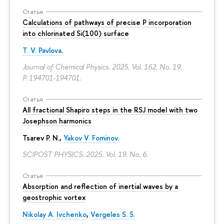
Статья
Calculations of pathways of precise P incorporation
into chlorinated Si(100) surface
T. V. Pavlova
.
Journal of Chemical Physics. 2025. Vol. 162. No. 19.
P. 194701-194701.
Статья
All fractional Shapiro steps in the RSJ model with two
Josephson harmonics
Tsarev P. N.,
Yakov V. Fominov
.
SCIPOST PHYSICS. 2025. Vol. 19. No. 6.
Статья
Absorption and reflection of inertial waves by a
geostrophic vortex
Nikolay A. Ivchenko
,
Vergeles S. S.