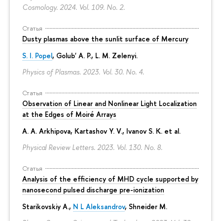
Cosmology. 2024. Vol. 109. No. 2.
Статья
Dusty plasmas above the sunlit surface of Mercury
S. I. Popel
, Golub' A. P.,
L. M. Zelenyi
.
Physics of Plasmas. 2023. Vol. 30. No. 4.
Статья
Observation of Linear and Nonlinear Light Localization
at the Edges of Moiré Arrays
A. A. Arkhipova
, Kartashov Y. V., Ivanov S. K. et al.
Physical Review Letters. 2023. Vol. 130. No. 8.
Статья
Analysis of the efficiency of MHD cycle supported by
nanosecond pulsed discharge pre-ionization
Starikovskiy A.,
N L Aleksandrov
, Shneider M.