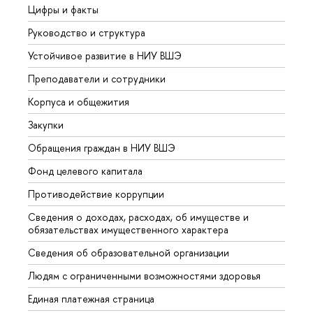
Цифры и факты
Лице
Руководство и структура
Довуз
Устойчивое развитие в НИУ ВШЭ
Олим
Преподаватели и сотрудники
Прием
Корпуса и общежития
Вышк
Закупки
Прием
Обращения граждан в НИУ ВШЭ
Аспир
Фонд целевого капитала
Допол
Противодействие коррупции
Центр
Сведения о доходах, расходах, об имуществе и
Бизне
обязательствах имущественного характера
Образ
Сведения об образовательной организации
Обрат
Людям с ограниченными возможностями здоровья
Единая платежная страница