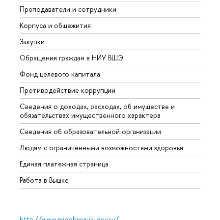
Преподаватели и сотрудники
Прием
Корпуса и общежития
Вышк
Закупки
Прием
Обращения граждан в НИУ ВШЭ
Аспир
Фонд целевого капитала
Допол
Противодействие коррупции
Центр
Сведения о доходах, расходах, об имуществе и
Бизне
обязательствах имущественного характера
Образ
Сведения об образовательной организации
Обрат
Людям с ограниченными возможностями здоровья
Единая платежная страница
Работа в Вышке
http://www.minobrnauki.gov.ru/