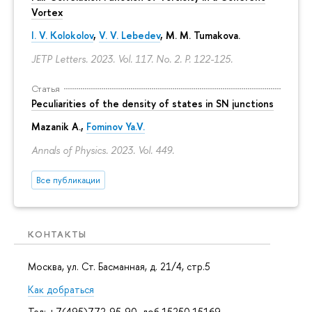
Vortex
I. V. Kolokolov
,
V. V. Lebedev
,
M. M. Tumakova
.
JETP Letters. 2023. Vol. 117. No. 2.
P. 122-125.
Статья
Peculiarities of the density of states in SN junctions
Mazanik A.,
Fominov Ya.V.
Annals of Physics. 2023. Vol. 449.
Все публикации
КОНТАКТЫ
Москва, ул. Ст. Басманная, д. 21/4, стр.5
Как добраться
Тел: +7(495)772-95-90, доб.15250,15169