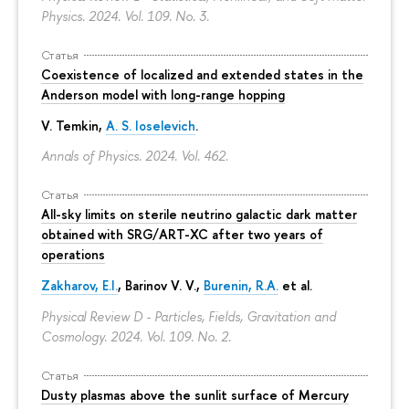
Physics. 2024. Vol. 109. No. 3.
Статья
Coexistence of localized and extended states in the
Anderson model with long-range hopping
V. Temkin
,
A. S. Ioselevich
.
Annals of Physics. 2024. Vol. 462.
Статья
All-sky limits on sterile neutrino galactic dark matter
obtained with SRG/ART-XC after two years of
operations
Zakharov, E.I.
, Barinov V. V.,
Burenin, R.A.
et al.
Physical Review D - Particles, Fields, Gravitation and
Cosmology. 2024. Vol. 109. No. 2.
Статья
Dusty plasmas above the sunlit surface of Mercury