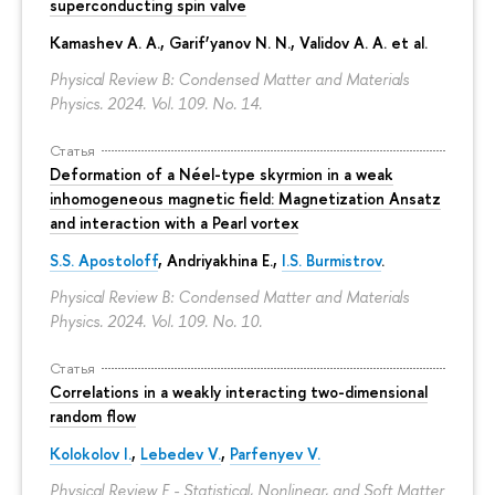
superconducting spin valve
Kamashev A. A., Garif’yanov N. N., Validov A. A. et al.
Physical Review B: Condensed Matter and Materials
Physics. 2024. Vol. 109. No. 14.
Статья
Deformation of a Néel-type skyrmion in a weak
inhomogeneous magnetic field: Magnetization Ansatz
and interaction with a Pearl vortex
S.S. Apostoloff
, Andriyakhina E.,
I.S. Burmistrov
.
Physical Review B: Condensed Matter and Materials
Physics. 2024. Vol. 109. No. 10.
Статья
Correlations in a weakly interacting two-dimensional
random flow
Kolokolov I.
,
Lebedev V.
,
Parfenyev V.
Physical Review E - Statistical, Nonlinear, and Soft Matter