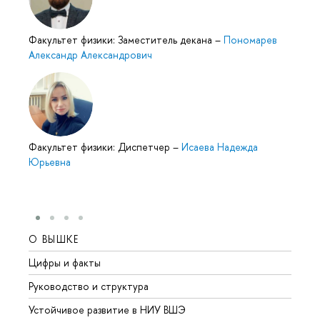
Факультет физики: Заместитель декана
–
Пономарев
Александр Александрович
Факультет физики: Диспетчер
–
Исаева Надежда
Юрьевна
О ВЫШКЕ
ОБР
Цифры и факты
Лице
Руководство и структура
Довуз
Устойчивое развитие в НИУ ВШЭ
Олим