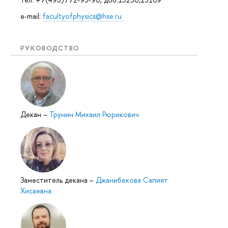
e-mail:
facultyofphysics@hse.ru
РУКОВОДСТВО
Декан
–
Трунин Михаил Рюрикович
Заместитель декана
–
Джанибекова Сапият
Хисаевна