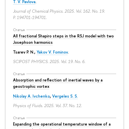
T. V. Pavlova
.
Journal of Chemical Physics. 2025. Vol. 162. No. 19.
P. 194701-194701.
Статья
All fractional Shapiro steps in the RSJ model with two
Josephson harmonics
Tsarev P. N.,
Yakov V. Fominov
.
SCIPOST PHYSICS. 2025. Vol. 19. No. 6.
Статья
Absorption and reflection of inertial waves by a
geostrophic vortex
Nikolay A. Ivchenko
,
Vergeles S. S.
Physics of Fluids. 2025. Vol. 37. No. 12.
Статья
Expanding the operational temperature window of a