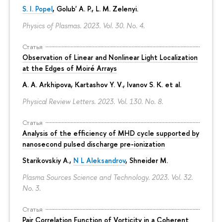
S. I. Popel
, Golub' A. P.,
L. M. Zelenyi
.
Physics of Plasmas. 2023. Vol. 30. No. 4.
Статья
Observation of Linear and Nonlinear Light Localization
at the Edges of Moiré Arrays
A. A. Arkhipova
, Kartashov Y. V., Ivanov S. K. et al.
Physical Review Letters. 2023. Vol. 130. No. 8.
Статья
Analysis of the efficiency of MHD cycle supported by
nanosecond pulsed discharge pre-ionization
Starikovskiy A.,
N L Aleksandrov
, Shneider M.
Plasma Sources Science and Technology. 2023. Vol. 32.
No. 3.
Статья
Pair Correlation Function of Vorticity in a Coherent