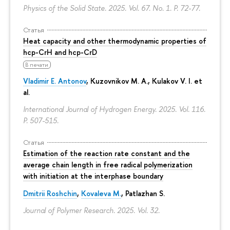
Physics of the Solid State. 2025. Vol. 67. No. 1.
P. 72-77.
Статья
Heat capacity and other thermodynamic properties of
hcp-CrH and hcp-CrD
В печати
Vladimir E. Antonov
, Kuzovnikov M. A., Kulakov V. I. et
al.
International Journal of Hydrogen Energy. 2025. Vol. 116.
P. 507-515.
Статья
Estimation of the reaction rate constant and the
average chain length in free radical polymerization
with initiation at the interphase boundary
Dmitrii Roshchin
,
Kovaleva M.
, Patlazhan S.
Journal of Polymer Research. 2025. Vol. 32.