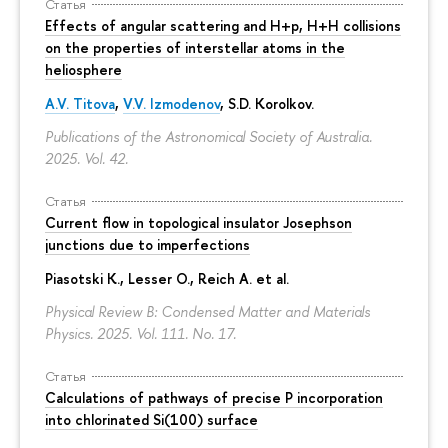
Статья
Effects of angular scattering and H+p, H+H collisions
on the properties of interstellar atoms in the
heliosphere
A.V. Titova
,
V.V. Izmodenov
,
S.D. Korolkov
.
Publications of the Astronomical Society of Australia.
2025. Vol. 42.
Статья
Current flow in topological insulator Josephson
junctions due to imperfections
Piasotski K., Lesser O., Reich A. et al.
Physical Review B: Condensed Matter and Materials
Physics. 2025. Vol. 111. No. 17.
Статья
Calculations of pathways of precise P incorporation
into chlorinated Si(100) surface