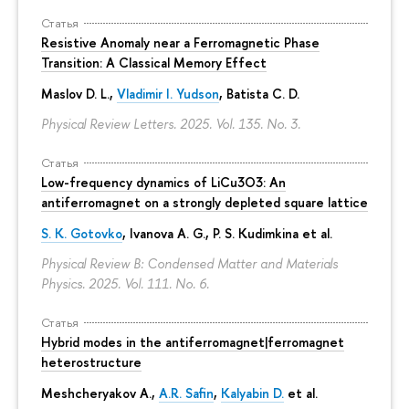
Статья
Resistive Anomaly near a Ferromagnetic Phase
Transition: A Classical Memory Effect
Maslov D. L.,
Vladimir I. Yudson
, Batista C. D.
Physical Review Letters. 2025. Vol. 135. No. 3.
Статья
Low-frequency dynamics of LiCu3⁢O3: An
antiferromagnet on a strongly depleted square lattice
S. K. Gotovko
, Ivanova A. G.,
P. S. Kudimkina
et al.
Physical Review B: Condensed Matter and Materials
Physics. 2025. Vol. 111. No. 6.
Статья
Hybrid modes in the antiferromagnet|ferromagnet
heterostructure
Meshcheryakov A.,
A.R. Safin
,
Kalyabin D.
et al.