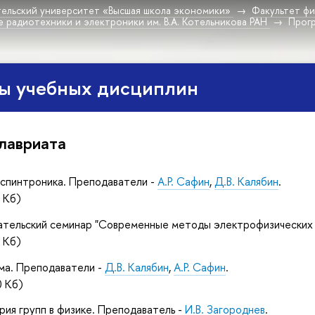
ельский университет «Высшая школа экономики»
Факультет фи
 радиотехники и электроники им. В.А. Котельникова РАН
Прог
ы учебных дисциплин
алавриата
 спинтроника. Преподаватели -
А.Р. Сафин
,
Д.В. Калябин
.
 Кб)
ательский семинар "Современные методы электрофизических 
 Кб)
ма. Преподаватели -
Д.В. Калябин
,
А.Р. Сафин
.
 Кб)
ия групп в физике. Преподаватель -
И.В. Загороднев
.