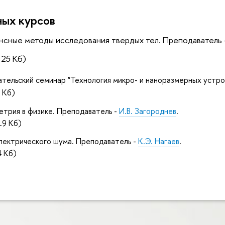
ных курсов
нсные методы исследования твердых тел. Преподаватель
25 Кб)
тельский семинар "Технология микро- и наноразмерных устро
 Кб)
етрия в физике. Преподаватель -
И.В. Загороднев
.
9 Кб)
лектрического шума. Преподаватель -
К.Э. Нагаев
.
 Кб)