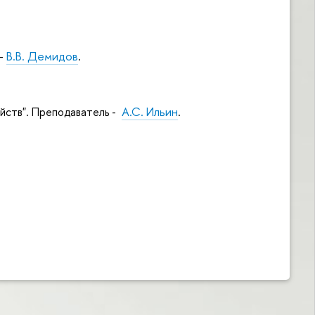
 -
В.В. Демидов
.
А.С. Ильин
йств". Преподаватель -
.