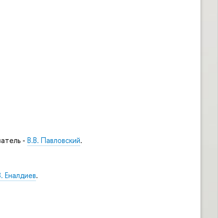
атель -
В.В. Павловский
.
В. Еналдиев
.