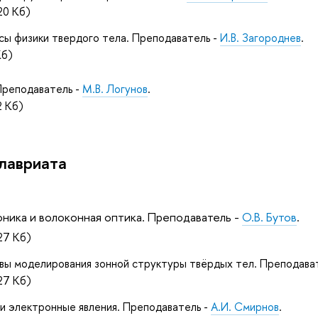
0 Кб)
сы физики твердого тела. Преподаватель -
И.В. Загороднев
.
Кб)
Преподаватель -
М.В. Логунов
.
 Кб)
алавриата
ника и волоконная оптика. Преподаватель -
О.В. Бутов
.
27 Кб)
вы моделирования зонной структуры твёрдых тел. Преподава
27 Кб)
и электронные явления. Преподаватель -
А.И. Смирнов
.