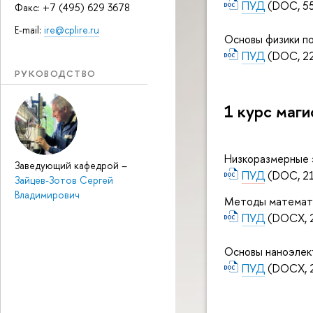
ПУД
(DOC, 55
Факс: +7 (495) 629 3678
E-mail:
ire@cplire.ru
Основы физики п
ПУД
(DOC, 22
РУКОВОДСТВО
1 курс маг
Низкоразмерные 
Заведующий кафедрой
–
ПУД
(DOC, 21
Зайцев-Зотов Сергей
Владимирович
Методы математи
ПУД
(DOCX, 2
Основы наноэлект
ПУД
(DOCX, 2