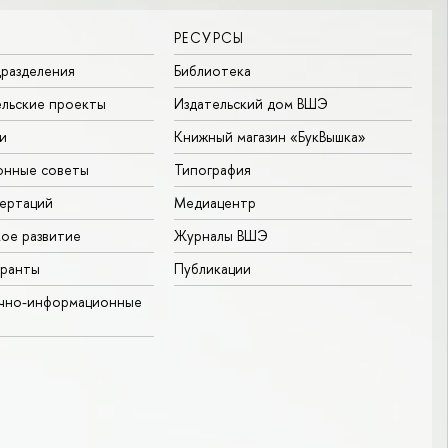
РЕСУРСЫ
разделения
Библиотека
льские проекты
Издательский дом ВШЭ
и
Книжный магазин «БукВышка»
онные советы
Типография
ертаций
Медиацентр
ое развитие
Журналы ВШЭ
гранты
Публикации
учно-информационные