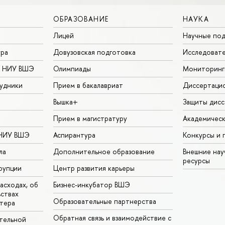
ОБРАЗОВАНИЕ
НАУКА
Лицей
Научные под
ура
Довузовская подготовка
Исследовате
в НИУ ВШЭ
Олимпиады
Мониторинг
удники
Прием в бакалавриат
Диссертаци
Вышка+
Защиты дисс
Прием в магистратуру
Академическ
 НИУ ВШЭ
Аспирантура
Конкурсы и 
ла
Дополнительное образование
Внешние на
ресурсы
рупции
Центр развития карьеры
асходах, об
Бизнес-инкубатор ВШЭ
ьствах
Образовательные партнерства
тера
Обратная связь и взаимодействие с
тельной