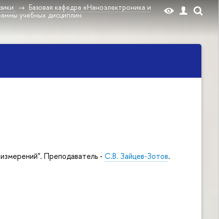
зики
Базовая кафедра «Наноэлектроника и
раммы учебных дисциплин
измерений". Преподаватель -
С.В. Зайцев-Зотов
.