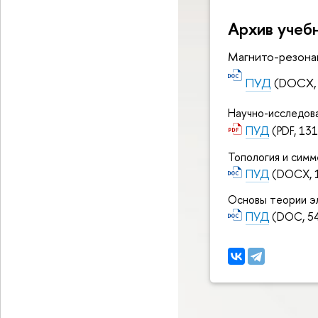
Архив учеб
Магнито-резона
ПУД
(DOCX, 
Научно-исследова
ПУД
(PDF, 131
Топология и симм
ПУД
(DOCX, 1
Основы теории э
ПУД
(DOC, 54