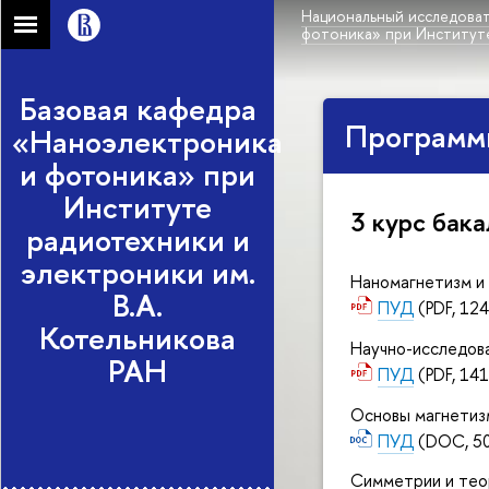
Национальный исследоват
фотоника» при Институте
Базовая кафедра
Программ
«Наноэлектроника
и фотоника» при
Институте
3 курс бак
радиотехники и
электроники им.
Наномагнетизм и
В.А.
ПУД
(PDF, 124
Котельникова
Научно-исследов
РАН
ПУД
(PDF, 141
Основы магнетиз
ПУД
(DOC, 50
Симметрии и теор