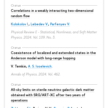
Статья
Correlations in a weakly interacting two-dimensional
random flow
Kolokolov I.
,
Lebedev V.
,
Parfenyev V.
Physical Review E - Statistical, Nonlinear, and Soft Matter
Physics. 2024. Vol. 109. No. 3.
Статья
Coexistence of localized and extended states in the
Anderson model with long-range hopping
V. Temkin
,
A. S. Ioselevich
.
Annals of Physics. 2024. Vol. 462.
Статья
All-sky limits on sterile neutrino galactic dark matter
obtained with SRG/ART-XC after two years of
operations