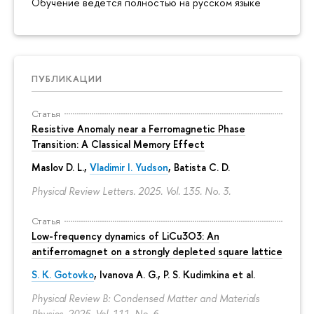
Обучение ведётся полностью на русском языке
ПУБЛИКАЦИИ
Статья
Resistive Anomaly near a Ferromagnetic Phase
Transition: A Classical Memory Effect
Maslov D. L.,
Vladimir I. Yudson
, Batista C. D.
Physical Review Letters. 2025. Vol. 135. No. 3.
Статья
Low-frequency dynamics of LiCu3⁢O3: An
antiferromagnet on a strongly depleted square lattice
S. K. Gotovko
, Ivanova A. G.,
P. S. Kudimkina
et al.
Physical Review B: Condensed Matter and Materials
Physics. 2025. Vol. 111. No. 6.