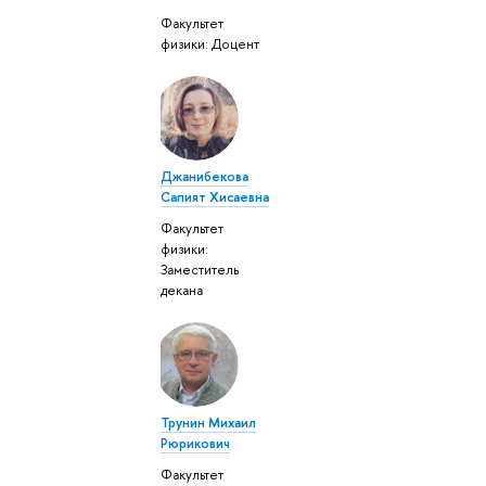
Факультет
физики: Доцент
Джанибекова
Сапият Хисаевна
Факультет
физики:
Заместитель
декана
Трунин Михаил
Рюрикович
Факультет