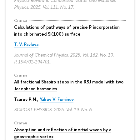
Physical Review B: Condensed Matter and Materials
Physics. 2025. Vol. 111. No. 17.
Статья
Calculations of pathways of precise P incorporation
into chlorinated Si(100) surface
T. V. Pavlova
.
Journal of Chemical Physics. 2025. Vol. 162. No. 19.
P. 194701-194701.
Статья
All fractional Shapiro steps in the RSJ model with two
Josephson harmonics
Tsarev P. N.,
Yakov V. Fominov
.
SCIPOST PHYSICS. 2025. Vol. 19. No. 6.
Статья
Absorption and reflection of inertial waves by a
geostrophic vortex