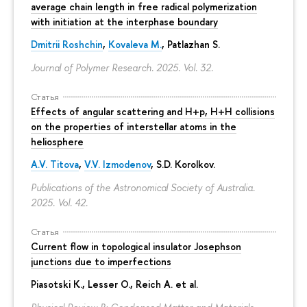
average chain length in free radical polymerization
with initiation at the interphase boundary
Dmitrii Roshchin
,
Kovaleva M.
, Patlazhan S.
Journal of Polymer Research. 2025. Vol. 32.
Статья
Effects of angular scattering and H+p, H+H collisions
on the properties of interstellar atoms in the
heliosphere
A.V. Titova
,
V.V. Izmodenov
,
S.D. Korolkov
.
Publications of the Astronomical Society of Australia.
2025. Vol. 42.
Статья
Current flow in topological insulator Josephson
junctions due to imperfections
Piasotski K., Lesser O., Reich A. et al.