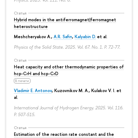
Статья
Hybrid modes in the antiferromagnet|ferromagnet
heterostructure
Meshcheryakov A.,
A.R. Safin
,
Kalyabin D.
et al.
Physics of the Solid State. 2025. Vol. 67. No. 1.
P. 72-77.
Статья
Heat capacity and other thermodynamic properties of
hcp-CrH and hcp-CrD
В печати
Vladimir E. Antonov
, Kuzovnikov M. A., Kulakov V. I. et
al.
International Journal of Hydrogen Energy. 2025. Vol. 116.
P. 507-515.
Статья
Estimation of the reaction rate constant and the