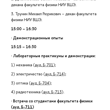
декана факультета физики НИУ ВШЭ.
3. Трунин Михаил Рюрикович – декан факультета
физики НИУ ВШЭ.
15:00 – 16:30
· Демонстрационные опыты
15:15 – 16:30
· Лабораторные практикумы и демонстрации:
1) механика (
ауд. Б-701
);
2) электричество (
ауд. Б-714
);
3) оптика (
ауд. Б-704
);
4) радиотехника (
ауд. Б-713
).
· Встреча со студентами факультета физики
(
ауд. Б-711
)