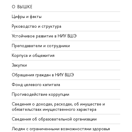
О ВЫШКЕ
ОБР
Цифры и факты
Лице
Руководство и структура
Довуз
Устойчивое развитие в НИУ ВШЭ
Олим
Преподаватели и сотрудники
Прием
Корпуса и общежития
Вышк
Закупки
Прием
Обращения граждан в НИУ ВШЭ
Аспир
Фонд целевого капитала
Допол
Противодействие коррупции
Центр
Сведения о доходах, расходах, об имуществе и
Бизне
обязательствах имущественного характера
Образ
Сведения об образовательной организации
Обрат
Людям с ограниченными возможностями здоровья