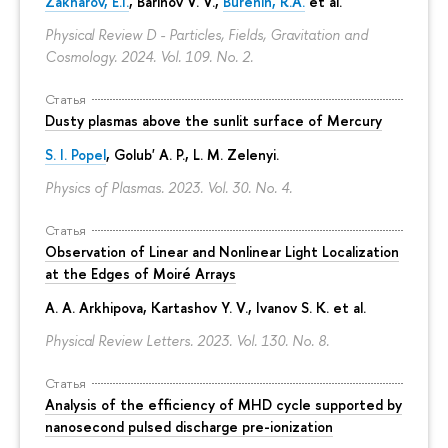
Zakharov, E.I.
, Barinov V. V.,
Burenin, R.A.
et al.
Physical Review D - Particles, Fields, Gravitation and
Cosmology. 2024. Vol. 109. No. 2.
Статья
Dusty plasmas above the sunlit surface of Mercury
S. I. Popel
, Golub' A. P.,
L. M. Zelenyi
.
Physics of Plasmas. 2023. Vol. 30. No. 4.
Статья
Observation of Linear and Nonlinear Light Localization
at the Edges of Moiré Arrays
A. A. Arkhipova
, Kartashov Y. V., Ivanov S. K. et al.
Physical Review Letters. 2023. Vol. 130. No. 8.
Статья
Analysis of the efficiency of MHD cycle supported by
nanosecond pulsed discharge pre-ionization