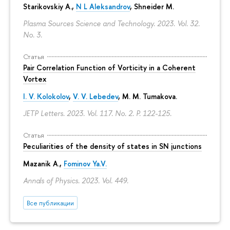
Starikovskiy A.,
N L Aleksandrov
, Shneider M.
Plasma Sources Science and Technology. 2023. Vol. 32.
No. 3.
Статья
Pair Correlation Function of Vorticity in a Coherent
Vortex
I. V. Kolokolov
,
V. V. Lebedev
,
M. M. Tumakova
.
JETP Letters. 2023. Vol. 117. No. 2.
P. 122-125.
Статья
Peculiarities of the density of states in SN junctions
Mazanik A.,
Fominov Ya.V.
Annals of Physics. 2023. Vol. 449.
Все публикации