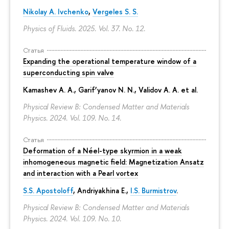
Nikolay A. Ivchenko
,
Vergeles S. S.
Physics of Fluids. 2025. Vol. 37. No. 12.
Статья
Expanding the operational temperature window of a
superconducting spin valve
Kamashev A. A., Garif’yanov N. N., Validov A. A. et al.
Physical Review B: Condensed Matter and Materials
Physics. 2024. Vol. 109. No. 14.
Статья
Deformation of a Néel-type skyrmion in a weak
inhomogeneous magnetic field: Magnetization Ansatz
and interaction with a Pearl vortex
S.S. Apostoloff
, Andriyakhina E.,
I.S. Burmistrov
.
Physical Review B: Condensed Matter and Materials
Physics. 2024. Vol. 109. No. 10.