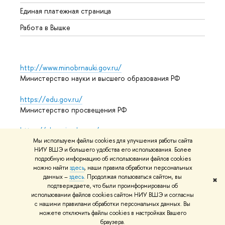
Единая платежная страница
Работа в Вышке
http://www.minobrnauki.gov.ru/
Министерство науки и высшего образования РФ
https://edu.gov.ru/
Министерство просвещения РФ
https://elearning.hse.ru/mooc
Массовые открытые онлайн-курсы
Мы используем файлы cookies для улучшения работы сайта
НИУ ВШЭ и большего удобства его использования. Более
подробную информацию об использовании файлов cookies
можно найти
здесь
, наши правила обработки персональных
данных –
здесь
. Продолжая пользоваться сайтом, вы
© НИУ ВШЭ 1993–2026
Адреса и контакты
Условия
✖
подтверждаете, что были проинформированы об
использования материалов
Политика конфиденциальности
использовании файлов cookies сайтом НИУ ВШЭ и согласны
Карта сайта
с нашими правилами обработки персональных данных. Вы
можете отключить файлы cookies в настройках Вашего
Редактору
браузера.