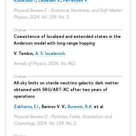
Kolokolov I.
,
Lebedev V.
,
Parfenyev V.
Physical Review E - Statistical, Nonlinear, and Soft Matter
Physics. 2024. Vol. 109. No. 3.
Статья
Coexistence of localized and extended states in the
Anderson model with long-range hopping
V. Temkin
,
A. S. Ioselevich
.
Annals of Physics. 2024. Vol. 462.
Статья
All-sky limits on sterile neutrino galactic dark matter
obtained with SRG/ART-XC after two years of
operations
Zakharov, E.I.
, Barinov V. V.,
Burenin, R.A.
et al.
Physical Review D - Particles, Fields, Gravitation and
Cosmology. 2024. Vol. 109. No. 2.