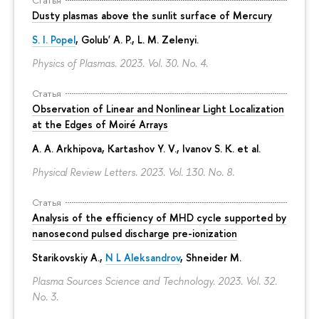
Статья
Dusty plasmas above the sunlit surface of Mercury
S. I. Popel
, Golub' A. P.,
L. M. Zelenyi
.
Physics of Plasmas. 2023. Vol. 30. No. 4.
Статья
Observation of Linear and Nonlinear Light Localization
at the Edges of Moiré Arrays
A. A. Arkhipova
, Kartashov Y. V., Ivanov S. K. et al.
Physical Review Letters. 2023. Vol. 130. No. 8.
Статья
Analysis of the efficiency of MHD cycle supported by
nanosecond pulsed discharge pre-ionization
Starikovskiy A.,
N L Aleksandrov
, Shneider M.
Plasma Sources Science and Technology. 2023. Vol. 32.
No. 3.