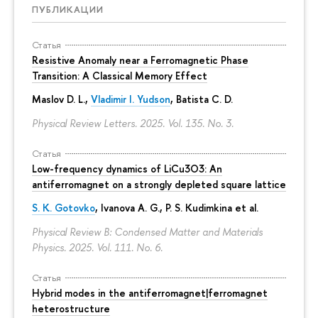
ПУБЛИКАЦИИ
Статья
Resistive Anomaly near a Ferromagnetic Phase
Transition: A Classical Memory Effect
Maslov D. L.,
Vladimir I. Yudson
, Batista C. D.
Physical Review Letters. 2025. Vol. 135. No. 3.
Статья
Low-frequency dynamics of LiCu3⁢O3: An
antiferromagnet on a strongly depleted square lattice
S. K. Gotovko
, Ivanova A. G.,
P. S. Kudimkina
et al.
Physical Review B: Condensed Matter and Materials
Physics. 2025. Vol. 111. No. 6.
Статья
Hybrid modes in the antiferromagnet|ferromagnet
heterostructure