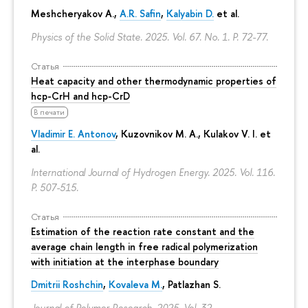
Meshcheryakov A.,
A.R. Safin
,
Kalyabin D.
et al.
Physics of the Solid State. 2025. Vol. 67. No. 1.
P. 72-77.
Статья
Heat capacity and other thermodynamic properties of
hcp-CrH and hcp-CrD
В печати
Vladimir E. Antonov
, Kuzovnikov M. A., Kulakov V. I. et
al.
International Journal of Hydrogen Energy. 2025. Vol. 116.
P. 507-515.
Статья
Estimation of the reaction rate constant and the
average chain length in free radical polymerization
with initiation at the interphase boundary
Dmitrii Roshchin
,
Kovaleva M.
, Patlazhan S.
Journal of Polymer Research. 2025. Vol. 32.