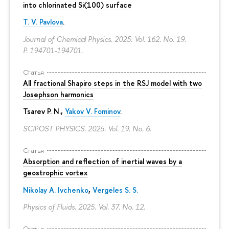
into chlorinated Si(100) surface
T. V. Pavlova
.
Journal of Chemical Physics. 2025. Vol. 162. No. 19.
P. 194701-194701.
Статья
All fractional Shapiro steps in the RSJ model with two
Josephson harmonics
Tsarev P. N.,
Yakov V. Fominov
.
SCIPOST PHYSICS. 2025. Vol. 19. No. 6.
Статья
Absorption and reflection of inertial waves by a
geostrophic vortex
Nikolay A. Ivchenko
,
Vergeles S. S.
Physics of Fluids. 2025. Vol. 37. No. 12.
Статья