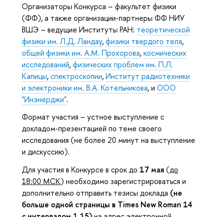
Организаторы Конкурса – факультет физики
(ФФ), а также организации-партнеры ФФ НИУ
ВШЭ – ведущие Институты РАН:
теоретической
физики им. Л.Д. Ландау
,
физики твердого тела
,
общей физики им. А.М. Прохорова
,
космических
исследований
,
физических проблем им. П.Л.
Капицы
,
спектроскопии
,
Институт радиотехники
и электроники им. В.А. Котельникова
, и
ООО
"Инэнерджи"
.
Формат участия – устное выступление с
докладом-презентацией по теме своего
исследования (не более 20 минут на выступление
и дискуссию).
Для участия в Конкурсе в срок до
17 мая
(
до
18:00 МСК
) необходимо зарегистрироваться и
дополнительно отправить тезисы доклада
(не
больше одной страницы в Times New Roman 14
с интервалом 1,15)
на адрес электронной