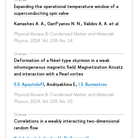
Expanding the operational temperature window of a
superconducting spin valve
Kamashev A. A., Garif’yanov N. N., Validov A. A. et al.
Physical Review B: Condensed Matter and Materials
Physics. 2024. Vol. 109. No. 14.
Статья
Deformation of a Néel-type skyrmion in a weak
inhomogeneous magnetic field: Magnetization Ansatz
and interaction with a Pearl vortex
S.S. Apostoloff
, Andriyakhina E.,
I.S. Burmistrov
.
Physical Review B: Condensed Matter and Materials
Physics. 2024. Vol. 109. No. 10.
Статья
Correlations in a weakly interacting two-dimensional
random flow