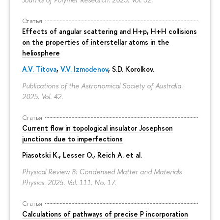
Статья
Effects of angular scattering and H+p, H+H collisions
on the properties of interstellar atoms in the
heliosphere
A.V. Titova
,
V.V. Izmodenov
,
S.D. Korolkov
.
Publications of the Astronomical Society of Australia.
2025. Vol. 42.
Статья
Current flow in topological insulator Josephson
junctions due to imperfections
Piasotski K., Lesser O., Reich A. et al.
Physical Review B: Condensed Matter and Materials
Physics. 2025. Vol. 111. No. 17.
Статья
Calculations of pathways of precise P incorporation