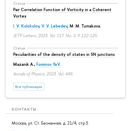
Статья
Pair Correlation Function of Vorticity in a Coherent
Vortex
I. V. Kolokolov
,
V. V. Lebedev
,
M. M. Tumakova
.
JETP Letters. 2023. Vol. 117. No. 2.
P. 122-125.
Статья
Peculiarities of the density of states in SN junctions
Mazanik A.,
Fominov Ya.V.
Annals of Physics. 2023. Vol. 449.
Все публикации
КОНТАКТЫ
Москва, ул. Ст. Басманная, д. 21/4, стр.5