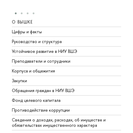
О ВЫШКЕ
ОБР
Цифры и факты
Лице
Руководство и структура
Довуз
Устойчивое развитие в НИУ ВШЭ
Олим
Преподаватели и сотрудники
Прием
Корпуса и общежития
Вышк
Закупки
Прием
Обращения граждан в НИУ ВШЭ
Аспир
Фонд целевого капитала
Допол
Противодействие коррупции
Центр
Сведения о доходах, расходах, об имуществе и
Бизне
обязательствах имущественного характера
Образ