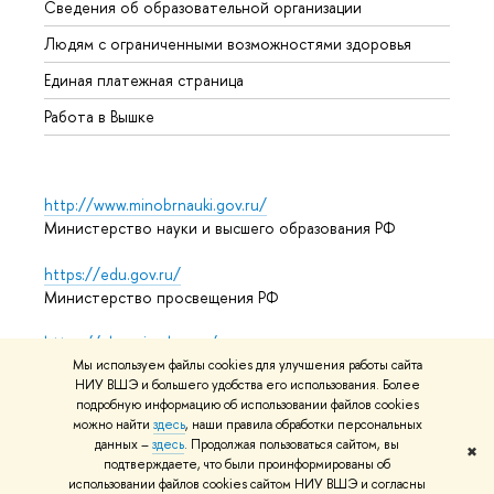
Сведения об образовательной организации
Обрат
Людям с ограниченными возможностями здоровья
Единая платежная страница
Работа в Вышке
http://www.minobrnauki.gov.ru/
Министерство науки и высшего образования РФ
https://edu.gov.ru/
Министерство просвещения РФ
https://elearning.hse.ru/mooc
Массовые открытые онлайн-курсы
Мы используем файлы cookies для улучшения работы сайта
НИУ ВШЭ и большего удобства его использования. Более
подробную информацию об использовании файлов cookies
можно найти
здесь
, наши правила обработки персональных
данных –
здесь
. Продолжая пользоваться сайтом, вы
© НИУ ВШЭ 1993–2026
Адреса и контакты
Условия
✖
подтверждаете, что были проинформированы об
использования материалов
Политика конфиденциальности
использовании файлов cookies сайтом НИУ ВШЭ и согласны
Карта сайта