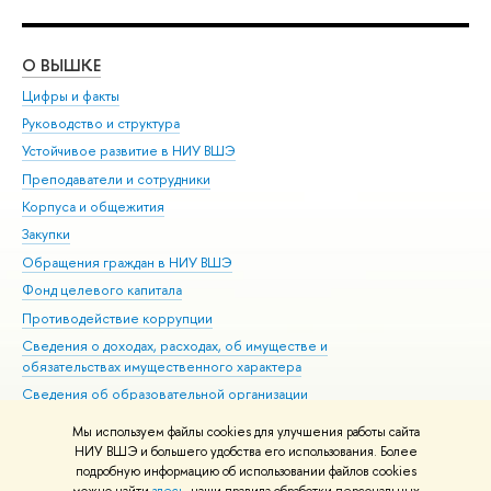
О ВЫШКЕ
ОБ
Цифры и факты
Ли
Руководство и структура
Дов
Устойчивое развитие в НИУ ВШЭ
Ол
Преподаватели и сотрудники
При
Корпуса и общежития
Вы
Закупки
При
Обращения граждан в НИУ ВШЭ
Ас
Фонд целевого капитала
До
Противодействие коррупции
Цен
Сведения о доходах, расходах, об имуществе и
Би
обязательствах имущественного характера
Об
Сведения об образовательной организации
Обр
Людям с ограниченными возможностями здоровья
Мы используем файлы cookies для улучшения работы сайта
Единая платежная страница
НИУ ВШЭ и большего удобства его использования. Более
подробную информацию об использовании файлов cookies
Работа в Вышке