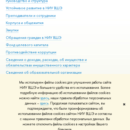
Руководство и структура
Дов
Устойчивое развитие в НИУ ВШЭ
Ол
Преподаватели и сотрудники
При
Корпуса и общежития
Вы
Закупки
При
Обращения граждан в НИУ ВШЭ
Ас
Фонд целевого капитала
До
Противодействие коррупции
Цен
Сведения о доходах, расходах, об имуществе и
Би
обязательствах имущественного характера
Об
Сведения об образовательной организации
Обр
Людям с ограниченными возможностями здоровья
Мы используем файлы cookies для улучшения работы сайта
Единая платежная страница
НИУ ВШЭ и большего удобства его использования. Более
подробную информацию об использовании файлов cookies
Работа в Вышке
можно найти
здесь
, наши правила обработки персональных
данных –
здесь
. Продолжая пользоваться сайтом, вы
✖
Редактору
подтверждаете, что были проинформированы об
© НИУ ВШЭ 1993–2026
Адреса и контакты
Условия использования
использовании файлов cookies сайтом НИУ ВШЭ и согласны
с нашими правилами обработки персональных данных. Вы
материалов
Политика конфиденциальности
Карта сайта
можете отключить файлы cookies в настройках Вашего
Шрифты HSE Sans и HSE Slab разработаны в
Школе дизайна НИУ ВШЭ
браузера.